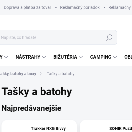
Doprava a platba za tovar
Reklamačný poriadok
Reklamačný 
Hľadať
Y
NÁSTRAHY
BIŽUTÉRIA
CAMPING
OB
ašky, batohy a boxy
Tašky a batohy
Tašky a batohy
Najpredávanejšie
Trakker NXG Bivvy
SONIK Púzd