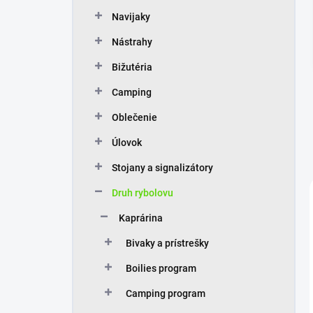
n
Navijaky
e
l
Nástrahy
Bižutéria
Camping
Oblečenie
Úlovok
Stojany a signalizátory
Druh rybolovu
Kaprárina
Bivaky a prístrešky
Boilies program
Camping program