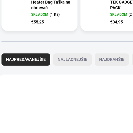
Heater Bag Taška na
TEK GADGE
ohrievač
PACK
SKLADOM
(1 KS)
SKLADOM
(2
€55,25
€34,95
R
a
NAJPREDÁVANEJŠIE
NAJLACNEJŠIE
NAJDRAHŠIE
d
e
n
V
i
ý
DOPRAVA ZDARMA
e
p
p
i
r
s
o
p
d
r
u
o
k
d