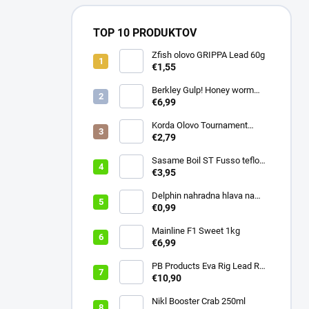
TOP 10 PRODUKTOV
Zfish olovo GRIPPA Lead 60g
€1,55
Berkley Gulp! Honey worm
4,5cm Chartreuse
€6,99
Korda Olovo Tournament
Casting Swivel 3.75oz 105gr
€2,79
Sasame Boil ST Fusso teflon
v.4 ocko
€3,95
Delphin nahradna hlava na
swiger
€0,99
Mainline F1 Sweet 1kg
€6,99
PB Products Eva Rig Lead Rod
Wrap
€10,90
Nikl Booster Crab 250ml