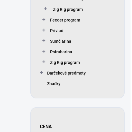
Zig Rig program
Feeder program
Prívlač
Sumčiarina
Pstruharina
Zig Rig program
Darčekové predmety
Značky
CENA