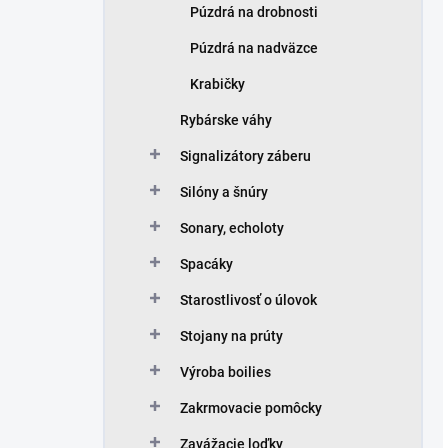
Púzdrá na drobnosti
Púzdrá na nadväzce
Krabičky
Rybárske váhy
Signalizátory záberu
Silóny a šnúry
Sonary, echoloty
Spacáky
Starostlivosť o úlovok
Stojany na prúty
Výroba boilies
Zakrmovacie pomôcky
Zavážacie loďky