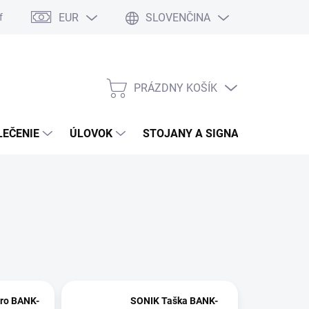
EUR
SLOVENČINA
formulár
Moja objednávka
Vrátenie tovaru
PRÁZDNY KOŠÍK
NÁKUPNÝ
KOŠÍK
LEČENIE
ÚLOVOK
STOJANY A SIGNALIZÁTORY
ro BANK-
SONIK Taška BANK-