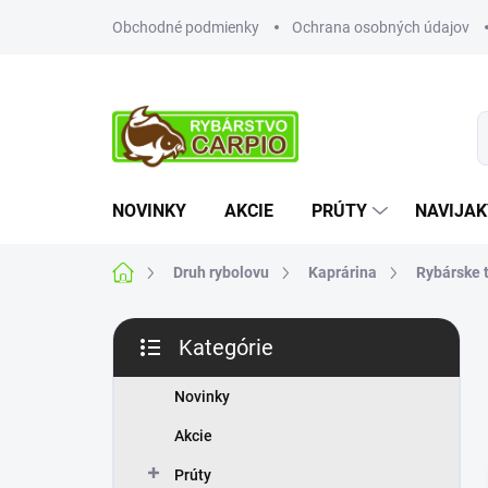
Prejsť
Obchodné podmienky
Ochrana osobných údajov
na
obsah
NOVINKY
AKCIE
PRÚTY
NAVIJAK
Domov
Druh rybolovu
Kaprárina
Rybárske t
B
Kategórie
o
Preskočiť
č
kategórie
n
Novinky
ý
Akcie
p
a
Prúty