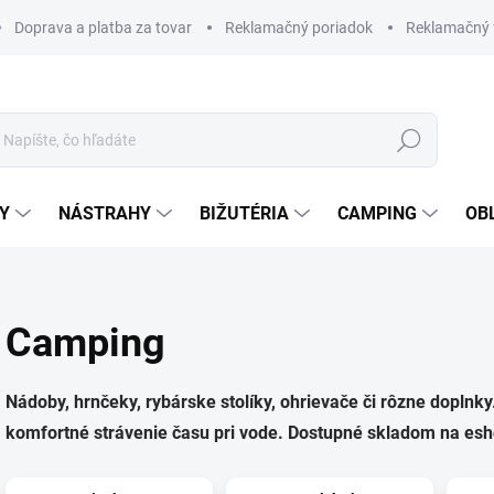
Doprava a platba za tovar
Reklamačný poriadok
Reklamačný 
Hľadať
Y
NÁSTRAHY
BIŽUTÉRIA
CAMPING
OB
Camping
Nádoby, hrnčeky, rybárske stolíky, ohrievače či rôzne dopln
komfortné strávenie času pri vode. Dostupné skladom na esh