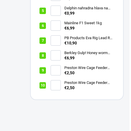
Delphin nahradna hlava na
swiger
€0,99
Mainline F1 Sweet 1kg
€6,99
PB Products Eva Rig Lead Rod
Wrap
€10,90
Berkley Gulp! Honey worm
4,5cm Bubblegum
€6,99
Preston Wire Cage Feeder
Small 20g
€2,50
Preston Wire Cage Feeder
Micro 15g
€2,50