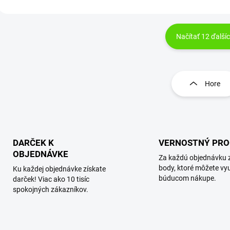
Načítať 12 ďalší
O
v
l
Hore
á
d
a
c
i
e
DARČEK K
VERNOSTNÝ PR
p
OBJEDNÁVKE
Za každú objednávku 
r
body, ktoré môžete vyu
Ku každej objednávke získate
v
búducom nákupe.
darček! Viac ako 10 tisíc
k
spokojných zákazníkov.
y
v
ý
p
i