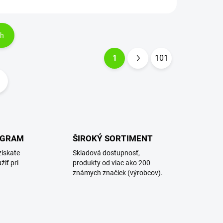
ch
1
101
S
t
r
á
n
k
OGRAM
ŠIROKÝ SORTIMENT
o
získate
Skladová dostupnosť,
v
žiť pri
produkty od viac ako 200
a
známych značiek (výrobcov).
n
i
e