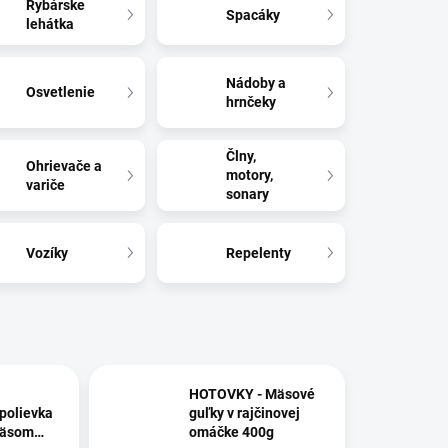
Rybárske
Spacáky
lehátka
Nádoby a
Osvetlenie
hrnčeky
Člny,
Ohrievače a
motory,
variče
sonary
Vozíky
Repelenty
HOTOVKY - Mäsové
polievka
guľky v rajčinovej
mäsom
omáčke 400g