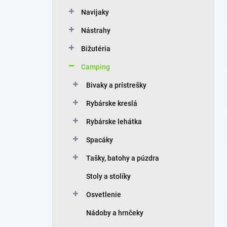
n
Navijaky
e
l
Nástrahy
Bižutéria
Camping
Bivaky a prístrešky
Rybárske kreslá
Rybárske lehátka
Spacáky
Tašky, batohy a púzdra
Stoly a stolíky
Osvetlenie
Nádoby a hrnčeky