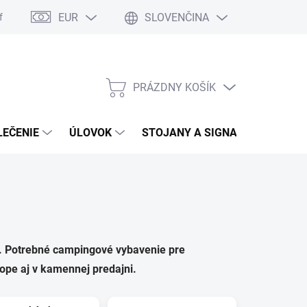
EUR
SLOVENČINA
formulár
Moja objednávka
Vrátenie tovaru
PRÁZDNY KOŠÍK
NÁKUPNÝ
KOŠÍK
LEČENIE
ÚLOVOK
STOJANY A SIGNALIZÁTORY
ky. Potrebné campingové vybavenie pre
ope aj v kamennej predajni.