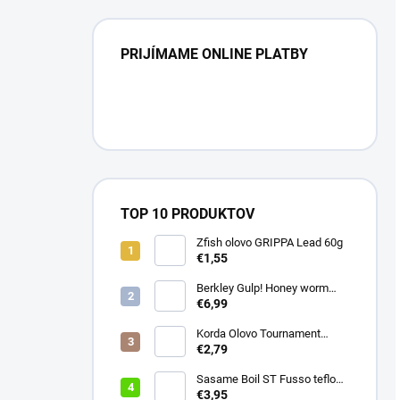
PRIJÍMAME ONLINE PLATBY
TOP 10 PRODUKTOV
Zfish olovo GRIPPA Lead 60g
€1,55
Berkley Gulp! Honey worm
4,5cm Chartreuse
€6,99
Korda Olovo Tournament
Casting Swivel 3.75oz 105gr
€2,79
Sasame Boil ST Fusso teflon
v.4 ocko
€3,95