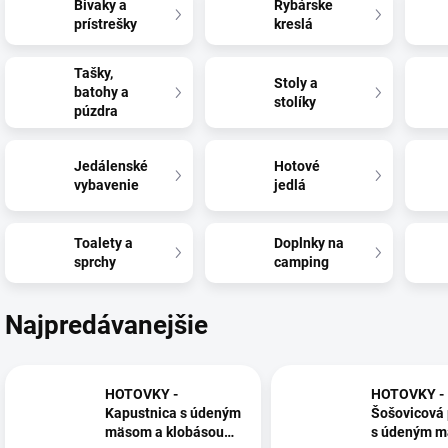
Bivaky a
Rybárske
prístrešky
kreslá
Tašky,
Stoly a
batohy a
stolíky
púzdra
Jedálenské
Hotové
vybavenie
jedlá
Toalety a
Doplnky na
sprchy
camping
Najpredávanejšie
HOTOVKY -
HOTOVKY -
Kapustnica s údeným
Šošovicová 
mäsom a klobásou
s údeným 