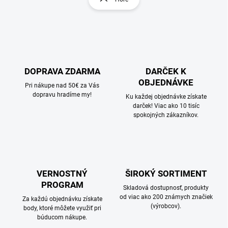
á
á
d
n
a
k
c
o
i
e
v
p
a
r
DOPRAVA ZDARMA
DARČEK K
n
v
OBJEDNÁVKE
i
Pri nákupe nad 50€ za Vás
k
dopravu hradíme my!
e
Ku každej objednávke získate
y
darček! Viac ako 10 tisíc
v
spokojných zákazníkov.
ý
p
i
s
u
VERNOSTNÝ
ŠIROKÝ SORTIMENT
PROGRAM
Skladová dostupnosť, produkty
od viac ako 200 známych značiek
Za každú objednávku získate
(výrobcov).
body, ktoré môžete využiť pri
búducom nákupe.