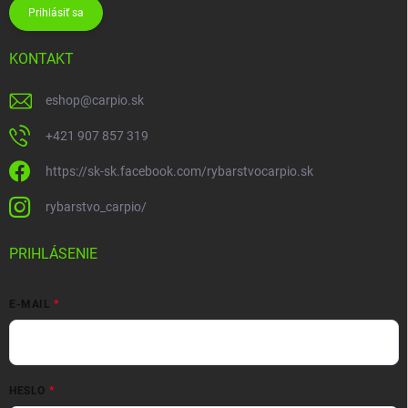
Prihlásiť sa
KONTAKT
eshop
@
carpio.sk
+421 907 857 319
https://sk-sk.facebook.com/rybarstvocarpio.sk
rybarstvo_carpio/
PRIHLÁSENIE
E-MAIL
HESLO