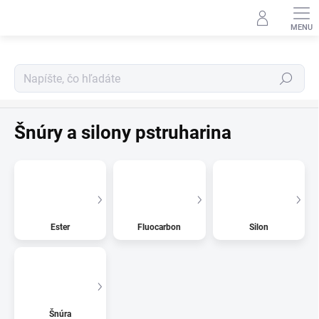
Prejsť
na
obsah
Hľadať
Pstruharina
Šnúry a silony pstruharina
Ester
Fluocarbon
Silon
Šnúra