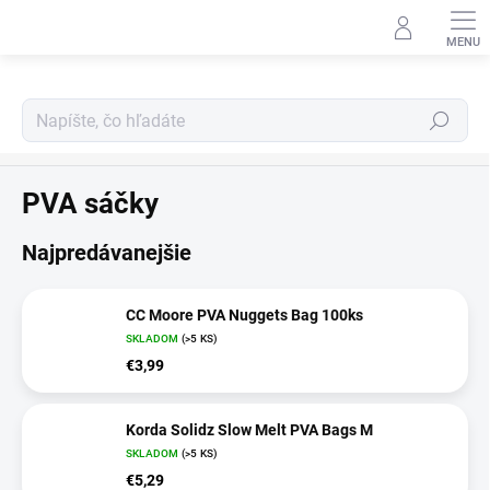
Prejsť
na
obsah
Hľadať
PVA program
PVA sáčky
Najpredávanejšie
CC Moore PVA Nuggets Bag 100ks
SKLADOM
(>5 KS)
€3,99
Korda Solidz Slow Melt PVA Bags M
SKLADOM
(>5 KS)
€5,29