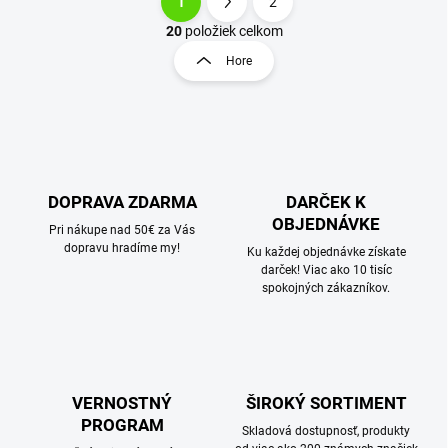
1
2
O
S
v
t
20
položiek celkom
l
r
Hore
á
á
d
n
a
k
c
o
i
e
v
p
a
r
DOPRAVA ZDARMA
DARČEK K
n
v
OBJEDNÁVKE
i
Pri nákupe nad 50€ za Vás
k
dopravu hradíme my!
e
Ku každej objednávke získate
y
darček! Viac ako 10 tisíc
v
spokojných zákazníkov.
ý
p
i
s
u
VERNOSTNÝ
ŠIROKÝ SORTIMENT
PROGRAM
Skladová dostupnosť, produkty