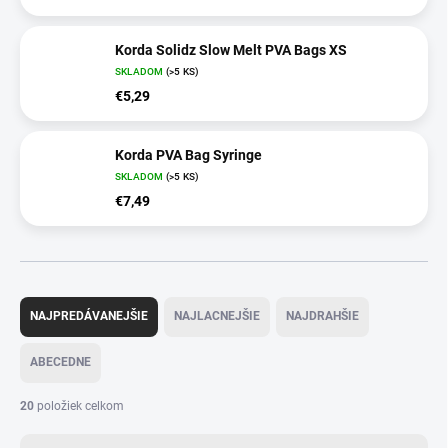
Korda Solidz Slow Melt PVA Bags XS
SKLADOM
(>5 KS)
€5,29
Korda PVA Bag Syringe
SKLADOM
(>5 KS)
€7,49
R
a
NAJPREDÁVANEJŠIE
NAJLACNEJŠIE
NAJDRAHŠIE
d
e
ABECEDNE
n
i
20
položiek celkom
e
p