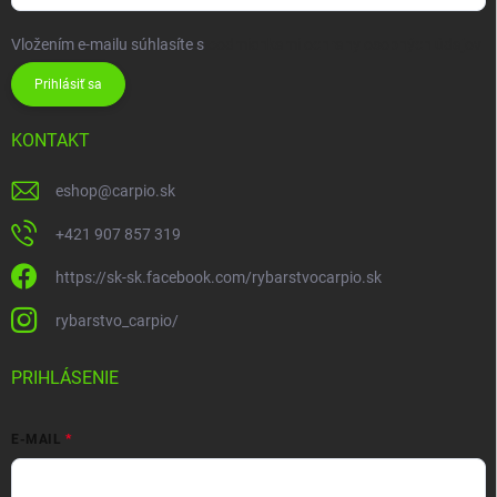
Vložením e-mailu súhlasíte s
podmienkami ochrany osobných údajov
Prihlásiť sa
KONTAKT
eshop
@
carpio.sk
+421 907 857 319
https://sk-sk.facebook.com/rybarstvocarpio.sk
rybarstvo_carpio/
PRIHLÁSENIE
E-MAIL