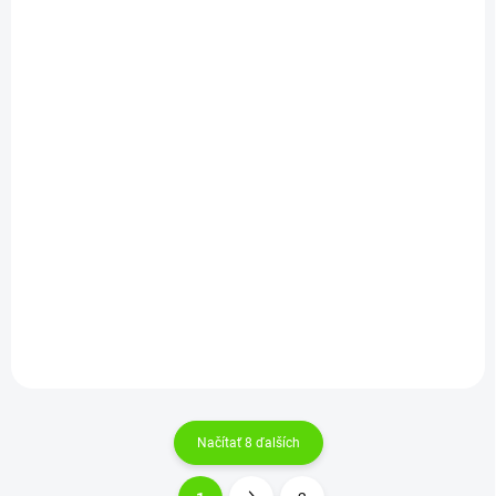
SKLADOM
SKLADOM
(>5 KS)
(>5 KS)
Korda Solidz PVA
Korda Solidz PVA
bags Small 25 Bags
bags Medium 20 Bags
€5,49
€5,49
Do košíka
Do košíka
Načítať 8 ďalších