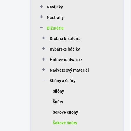
n
Navijaky
e
l
Nástrahy
Bižutéria
Drobná bižutéria
Rybárske háčiky
Hotové nadväzce
Nadväzcový materiál
Silóny a šnúry
Silóny
Šnúry
Šokové silóny
Šokové šnúry