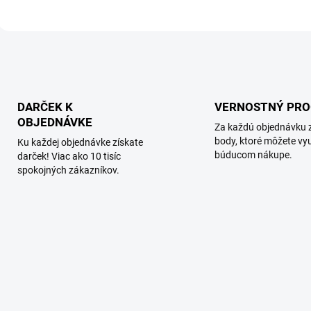
O
v
l
á
d
DARČEK K
VERNOSTNÝ PR
a
OBJEDNÁVKE
Za každú objednávku 
c
i
body, ktoré môžete vyu
Ku každej objednávke získate
e
búducom nákupe.
darček! Viac ako 10 tisíc
p
spokojných zákazníkov.
r
v
k
y
v
ý
p
i
s
u