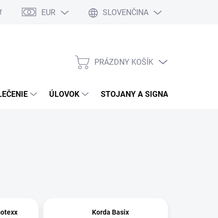
EUR
SLOVENČINA
formulár
Moja objednávka
Vrátenie tovaru
PRÁZDNY KOŠÍK
NÁKUPNÝ
KOŠÍK
LEČENIE
ÚLOVOK
STOJANY A SIGNALIZÁTORY
motexx
Korda Basix