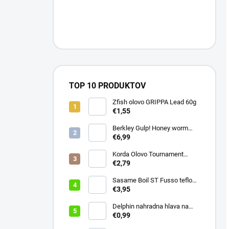
TOP 10 PRODUKTOV
Zfish olovo GRIPPA Lead 60g
€1,55
Berkley Gulp! Honey worm
4,5cm Chartreuse
€6,99
Korda Olovo Tournament
Casting Swivel 3.75oz 105gr
€2,79
Sasame Boil ST Fusso teflon
v.4 ocko
€3,95
Delphin nahradna hlava na
swiger
€0,99