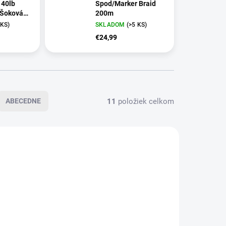
 40lb
Spod/Marker Braid
 Šoková
200m
 KS)
SKLADOM
(>5 KS)
€24,99
11
položiek celkom
ABECEDNE