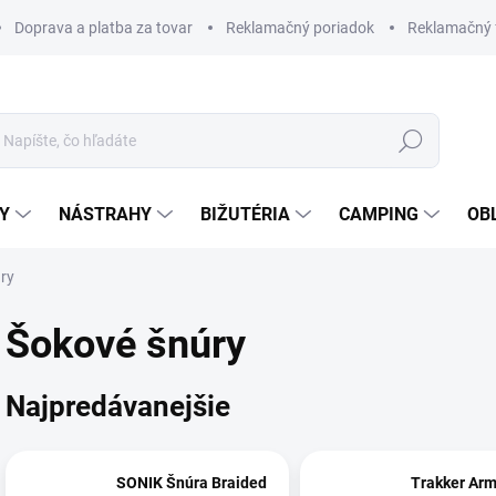
Doprava a platba za tovar
Reklamačný poriadok
Reklamačný 
Hľadať
Y
NÁSTRAHY
BIŽUTÉRIA
CAMPING
OB
ry
Šokové šnúry
Najpredávanejšie
SONIK Šnúra Braided
Trakker Ar