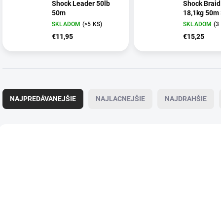
Shock Leader 50lb
Shock Braid
50m
18,1kg 50m
Šnúra
SKLADOM
(>5 KS)
SKLADOM
(3
€11,95
€15,25
R
a
NAJPREDÁVANEJŠIE
NAJLACNEJŠIE
NAJDRAHŠIE
d
e
n
V
i
ý
e
p
p
i
r
s
o
p
d
r
u
o
k
d