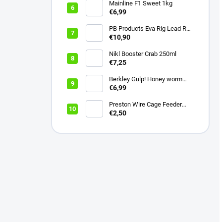
Mainline F1 Sweet 1kg
€6,99
PB Products Eva Rig Lead Rod
Wrap
€10,90
Nikl Booster Crab 250ml
€7,25
Berkley Gulp! Honey worm
4,5cm Bubblegum
€6,99
Preston Wire Cage Feeder
Small 20g
€2,50