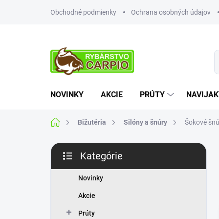
Prejsť
Obchodné podmienky
Ochrana osobných údajov
na
obsah
NOVINKY
AKCIE
PRÚTY
NAVIJAK
Domov
Bižutéria
Silóny a šnúry
Šokové šnú
B
Kategórie
o
Preskočiť
č
kategórie
n
Novinky
ý
Akcie
p
a
Prúty