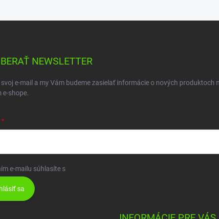
BERAŤ NEWSLETTER
 svoj e-mail a my Vám budeme zasielať informácie o nových produktoch 
 e-shope.
ím e-mailu súhlasíte s
podmienkami ochrany osobných údajov
hlásiť sa
INFORMÁCIE PRE VÁS