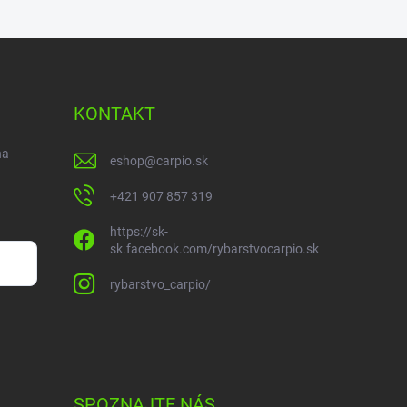
KONTAKT
na
eshop
@
carpio.sk
+421 907 857 319
https://sk-
sk.facebook.com/rybarstvocarpio.sk
rybarstvo_carpio/
SPOZNAJTE NÁS