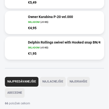
€5,49
Owner Karabina P-20 vel.000
SKLADOM
(>5 KS)
€4,95
Delphin Rollings swivel with Hooked snap BN/4
SKLADOM
(>5 KS)
€1,95
R
a
NAJPREDÁVANEJŠIE
NAJLACNEJŠIE
NAJDRAHŠIE
d
e
ABECEDNE
n
i
66
položiek celkom
e