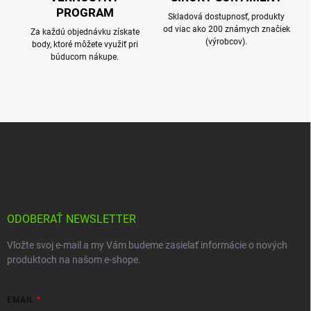
PROGRAM
Skladová dostupnosť, produkty
od viac ako 200 známych značiek
Za každú objednávku získate
(výrobcov).
body, ktoré môžete využiť pri
búducom nákupe.
Z
á
p
ä
t
i
e
ODOBERAŤ NEWSLETTER
Vložte svoj e-mail a my Vám budeme zasielať informácie o nových
produktoch na našom e-shope.
EMAIL