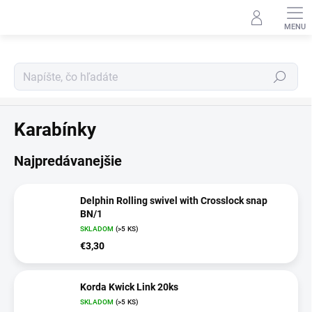
Prejsť
na
obsah
Hľadať
Drobná bižutéria
Karabínky
Najpredávanejšie
Delphin Rolling swivel with Crosslock snap
BN/1
SKLADOM
(>5 KS)
€3,30
Korda Kwick Link 20ks
SKLADOM
(>5 KS)