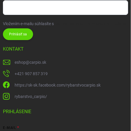
Vložením e-mailu súhlasíte s
podmienkami ochrany osobných údajov
Prihlásiť sa
KONTAKT
eshop
@
carpio.sk
+421 907 857 319
https://sk-sk.facebook.com/rybarstvocarpio.sk
rybarstvo_carpio/
PRIHLÁSENIE
E-MAIL