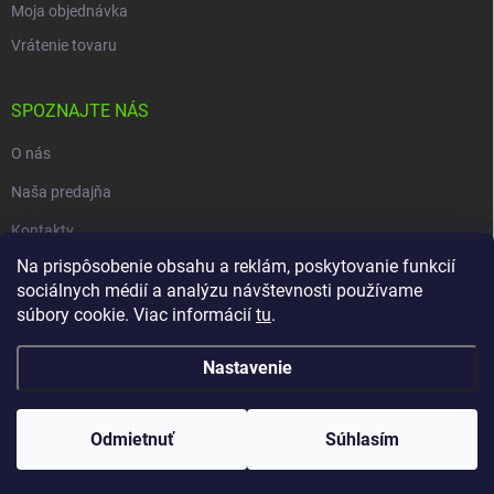
Moja objednávka
Vrátenie tovaru
SPOZNAJTE NÁS
O nás
Naša predajňa
Kontakty
Na prispôsobenie obsahu a reklám, poskytovanie funkcií
sociálnych médií a analýzu návštevnosti používame
súbory cookie. Viac informácií
tu
.
Copyright 2026
carpio.sk
. Všetky práva vyhradené.
Upraviť nastavenie
cookies
Nastavenie
Vytvoril Shoptet
Odmietnuť
Súhlasím