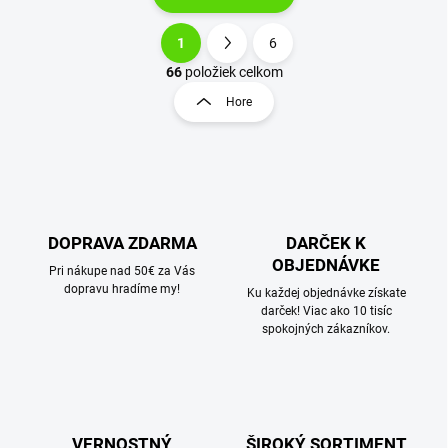
1
6
O
S
v
t
66
položiek celkom
l
r
Hore
á
á
d
n
a
k
c
o
i
e
v
p
a
r
DOPRAVA ZDARMA
DARČEK K
n
v
OBJEDNÁVKE
i
Pri nákupe nad 50€ za Vás
k
dopravu hradíme my!
e
Ku každej objednávke získate
y
darček! Viac ako 10 tisíc
v
spokojných zákazníkov.
ý
p
i
s
u
VERNOSTNÝ
ŠIROKÝ SORTIMENT