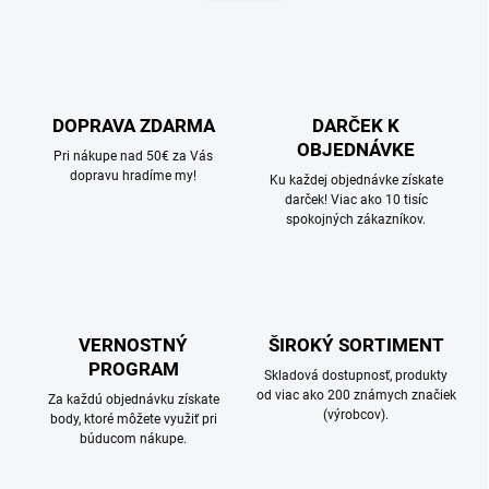
n
a
k
c
o
i
e
v
p
a
r
DOPRAVA ZDARMA
DARČEK K
n
v
OBJEDNÁVKE
i
Pri nákupe nad 50€ za Vás
k
dopravu hradíme my!
e
Ku každej objednávke získate
y
darček! Viac ako 10 tisíc
v
spokojných zákazníkov.
ý
p
i
s
u
VERNOSTNÝ
ŠIROKÝ SORTIMENT
PROGRAM
Skladová dostupnosť, produkty
od viac ako 200 známych značiek
Za každú objednávku získate
(výrobcov).
body, ktoré môžete využiť pri
búducom nákupe.