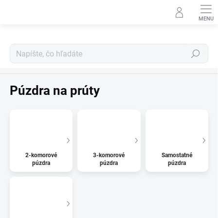
Prejsť
na
obsah
Hľadať
Prúty
Púzdra na prúty
2-komorové
3-komorové
Samostatné
púzdra
púzdra
púzdra