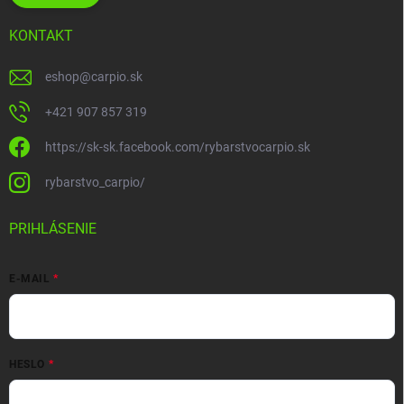
KONTAKT
eshop
@
carpio.sk
+421 907 857 319
https://sk-sk.facebook.com/rybarstvocarpio.sk
rybarstvo_carpio/
PRIHLÁSENIE
E-MAIL
HESLO