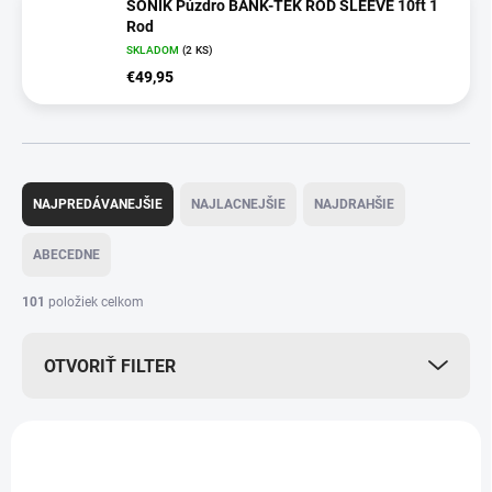
SONIK Púzdro BANK-TEK ROD SLEEVE 10ft 1
Rod
SKLADOM
(2 KS)
€49,95
R
a
NAJPREDÁVANEJŠIE
NAJLACNEJŠIE
NAJDRAHŠIE
d
e
ABECEDNE
n
i
101
položiek celkom
e
p
OTVORIŤ FILTER
r
o
d
V
u
ý
DOPRAVA ZDARMA
k
p
t