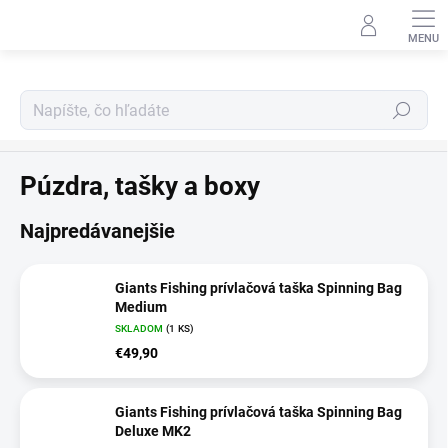
Prejsť
na
obsah
Hľadať
Prívlač
Púzdra, tašky a boxy
Najpredávanejšie
Giants Fishing prívlačová taška Spinning Bag
Medium
SKLADOM
(1 KS)
€49,90
Giants Fishing prívlačová taška Spinning Bag
Deluxe MK2