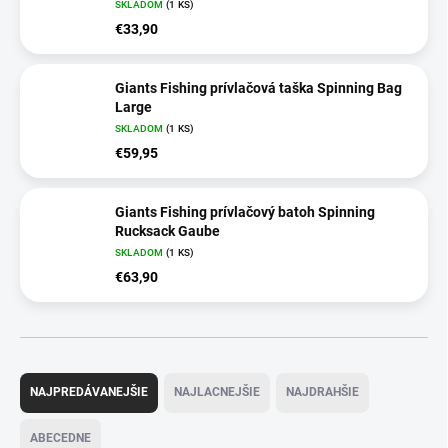
SKLADOM
(1 KS)
€33,90
Giants Fishing prívlačová taška Spinning Bag
Large
SKLADOM
(1 KS)
€59,95
Giants Fishing prívlačový batoh Spinning
Rucksack Gaube
SKLADOM
(1 KS)
€63,90
R
a
NAJPREDÁVANEJŠIE
NAJLACNEJŠIE
NAJDRAHŠIE
d
e
ABECEDNE