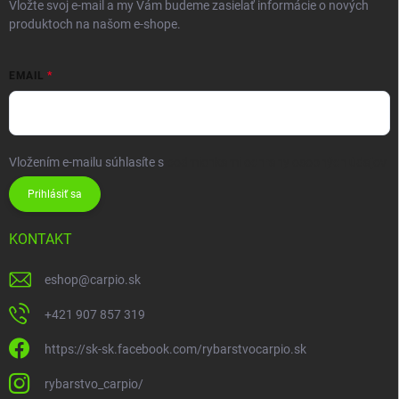
Vložte svoj e-mail a my Vám budeme zasielať informácie o nových
produktoch na našom e-shope.
EMAIL
Vložením e-mailu súhlasíte s
podmienkami ochrany osobných údajov
Prihlásiť sa
KONTAKT
eshop
@
carpio.sk
+421 907 857 319
https://sk-sk.facebook.com/rybarstvocarpio.sk
rybarstvo_carpio/