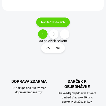
Načítať 12 ďalších
1
3
O
S
v
t
33
položiek celkom
l
r
Hore
á
á
d
n
a
k
c
o
i
e
v
p
a
r
DOPRAVA ZDARMA
DARČEK K
n
v
OBJEDNÁVKE
i
Pri nákupe nad 50€ za Vás
k
dopravu hradíme my!
e
Ku každej objednávke získate
y
darček! Viac ako 10 tisíc
v
spokojných zákazníkov.
ý