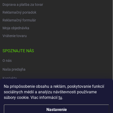
Doprava a platba za tovar
Reklamačný poriadok
Reklamačný formulár
Moja objednávka
Vrátenie tovaru
SPOZNAJTE NÁS
O nás
Naša predajňa
Kontakty
Na prispôsobenie obsahu a reklám, poskytovanie funkcií
sociálnych médií a analýzu návštevnosti používame
súbory cookie. Viac informácií
tu
.
Copyright 2026
carpio.sk
. Všetky práva vyhradené.
Upraviť nastavenie
cookies
Nastavenie