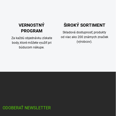
p
i
s
u
VERNOSTNÝ
ŠIROKÝ SORTIMENT
PROGRAM
Skladová dostupnosť, produkty
od viac ako 200 známych značiek
Za každú objednávku získate
(výrobcov).
body, ktoré môžete využiť pri
búducom nákupe.
Z
á
p
ä
t
i
e
ODOBERAŤ NEWSLETTER