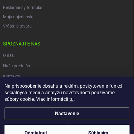
Reklamačný formulár
Moja objednávka
Vrátenie tovaru
SPOZNAJTE NÁS
O nás
Naša predajňa
Kontakty
Na prispôsobenie obsahu a reklám, poskytovanie funkcií
sociálnych médií a analýzu návštevnosti používame
súbory cookie. Viac informácií
tu
.
Copyright 2026
carpio.sk
. Všetky práva vyhradené.
Upraviť nastavenie
cookies
Nastavenie
Vytvoril Shoptet
Odmietnuť
Súhlasím