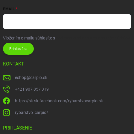
EMAIL
Vložením e-mailu súhlasíte s
podmienkami ochrany osobných údajov
Prihlásiť sa
KONTAKT
eshop
@
carpio.sk
+421 907 857 319
https://sk-sk.facebook.com/rybarstvocarpio.sk
rybarstvo_carpio/
PRIHLÁSENIE