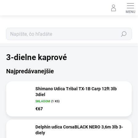
Prejsť
na
obsah
Hľadať
Prúty
3-dielne kaprové
Najpredávanejšie
Shimano Udica Tribal TX-1B Carp 12ft 3lb
3diel
SKLADOM
(1 KS)
€67
Delphin udica CorsaBLACK NERO 3,6m 3lb 3-
diely