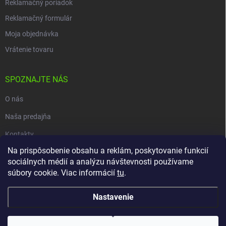
Reklamačný poriadok
Reklamačný formulár
Moja objednávka
Vrátenie tovaru
SPOZNAJTE NÁS
O nás
Naša predajňa
Kontakty
Na prispôsobenie obsahu a reklám, poskytovanie funkcií
sociálnych médií a analýzu návštevnosti používame
súbory cookie. Viac informácií
tu
.
Copyright 2026
carpio.sk
. Všetky práva vyhradené.
Upraviť nastavenie
cookies
Nastavenie
Vytvoril Shoptet