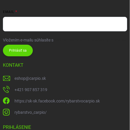
EMAIL
Vložením e-mailu súhlasíte s
podmienkami ochrany osobných údajov
Prihlásiť sa
KONTAKT
eshop
@
carpio.sk
+421 907 857 319
https://sk-sk.facebook.com/rybarstvocarpio.sk
rybarstvo_carpio/
PRIHLÁSENIE