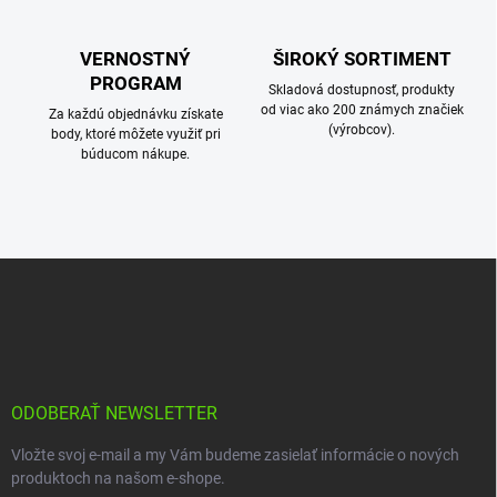
s
u
VERNOSTNÝ
ŠIROKÝ SORTIMENT
PROGRAM
Skladová dostupnosť, produkty
od viac ako 200 známych značiek
Za každú objednávku získate
(výrobcov).
body, ktoré môžete využiť pri
búducom nákupe.
Z
á
p
ä
t
i
e
ODOBERAŤ NEWSLETTER
Vložte svoj e-mail a my Vám budeme zasielať informácie o nových
produktoch na našom e-shope.