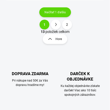
Načítať 1 ďalšiu
1
2
O
S
v
t
13
položiek celkom
l
r
Hore
á
á
d
n
a
k
c
o
i
e
v
p
a
r
DOPRAVA ZDARMA
DARČEK K
n
v
OBJEDNÁVKE
i
Pri nákupe nad 50€ za Vás
k
dopravu hradíme my!
e
Ku každej objednávke získate
y
darček! Viac ako 10 tisíc
v
spokojných zákazníkov.
ý
p
i