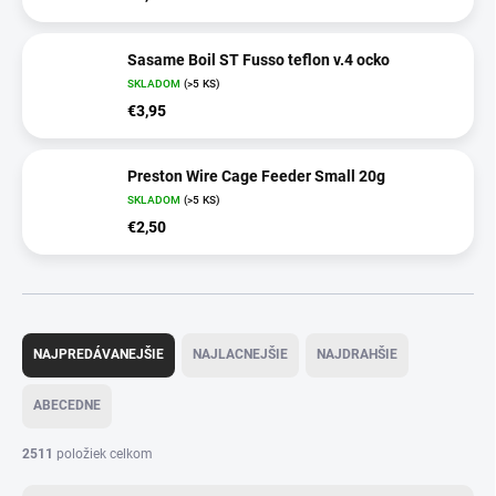
Sasame Boil ST Fusso teflon v.4 ocko
SKLADOM
(>5 KS)
€3,95
Preston Wire Cage Feeder Small 20g
SKLADOM
(>5 KS)
€2,50
R
a
NAJPREDÁVANEJŠIE
NAJLACNEJŠIE
NAJDRAHŠIE
d
e
ABECEDNE
n
i
2511
položiek celkom
e