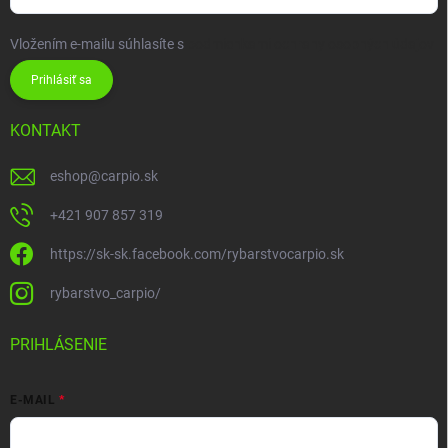
Vložením e-mailu súhlasíte s
podmienkami ochrany osobných údajov
Prihlásiť sa
KONTAKT
eshop
@
carpio.sk
+421 907 857 319
https://sk-sk.facebook.com/rybarstvocarpio.sk
rybarstvo_carpio/
PRIHLÁSENIE
E-MAIL