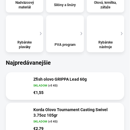
Nadväzcový
Olová, krmítka,
Silóny a šnúry
materiál
záťaže
Rybárske
Rybárske
PVA program
plaváky
nástroje
Najpredávanejšie
Zfish olovo GRIPPA Lead 60g
SKLADOM
(>5 KS)
€1,55
Korda Olovo Tournament Casting Swivel
3.75oz 105gr
SKLADOM
(>5 KS)
€2,79