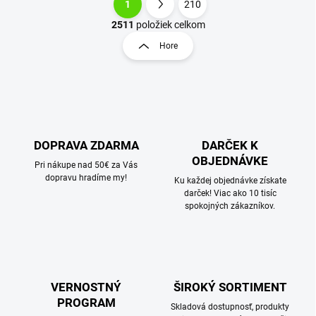
1
210
O
S
v
t
2511
položiek celkom
l
r
Hore
á
á
d
n
a
k
c
o
i
e
v
p
a
r
DOPRAVA ZDARMA
DARČEK K
n
v
OBJEDNÁVKE
i
Pri nákupe nad 50€ za Vás
k
dopravu hradíme my!
e
Ku každej objednávke získate
y
darček! Viac ako 10 tisíc
v
spokojných zákazníkov.
ý
p
i
s
u
VERNOSTNÝ
ŠIROKÝ SORTIMENT
PROGRAM
Skladová dostupnosť, produkty