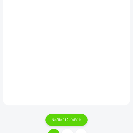
SKLADOM
SKLADOM
(>5 KS)
(>5 KS)
Preston Wire Cage
Preston Wire Cage
Feeder Micro 25g
Feeder Micro 35g
€2,50
€2,50
Do košíka
Do košíka
Načítať 12 ďalších