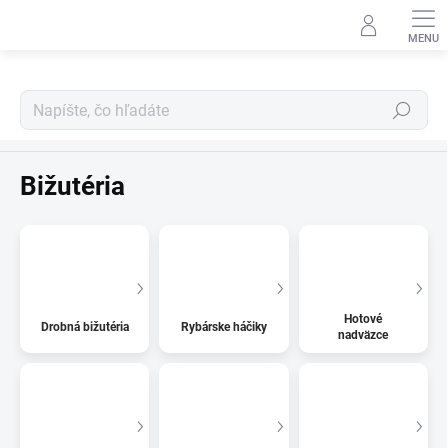
Prejsť
na
obsah
Hľadať
Domov
Bižutéria
Hotové
Drobná bižutéria
Rybárske háčiky
nadväzce