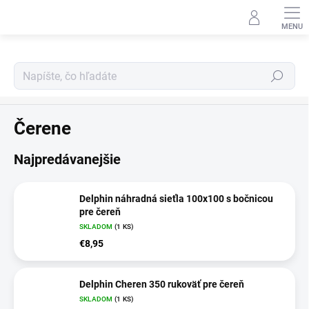
Prejsť
na
obsah
Hľadať
Úlovok
Čerene
Najpredávanejšie
Delphin náhradná sieťla 100x100 s bočnicou
pre čereň
SKLADOM
(1 KS)
€8,95
Delphin Cheren 350 rukoväť pre čereň
SKLADOM
(1 KS)