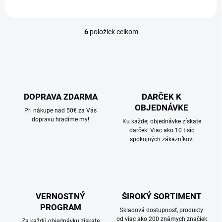
6
položiek celkom
O
v
l
á
d
a
c
DOPRAVA ZDARMA
DARČEK K
i
OBJEDNÁVKE
e
Pri nákupe nad 50€ za Vás
p
dopravu hradíme my!
Ku každej objednávke získate
r
darček! Viac ako 10 tisíc
v
spokojných zákazníkov.
k
y
v
ý
p
i
VERNOSTNÝ
ŠIROKÝ SORTIMENT
s
PROGRAM
Skladová dostupnosť, produkty
u
od viac ako 200 známych značiek
Za každú objednávku získate