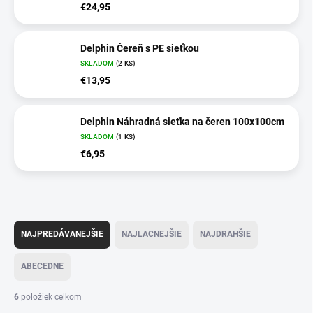
€24,95
Delphin Čereň s PE sieťkou
SKLADOM
(2 KS)
€13,95
Delphin Náhradná sieťka na čeren 100x100cm
SKLADOM
(1 KS)
€6,95
R
a
NAJPREDÁVANEJŠIE
NAJLACNEJŠIE
NAJDRAHŠIE
d
e
ABECEDNE
n
i
6
položiek celkom
e