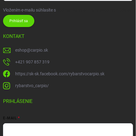
Vložením e-mailu súhlasíte s
podmienkami ochrany osobných údajov
Prihlásiť sa
KONTAKT
eshop
@
carpio.sk
+421 907 857 319
https://sk-sk.facebook.com/rybarstvocarpio.sk
rybarstvo_carpio/
PRIHLÁSENIE
E-MAIL