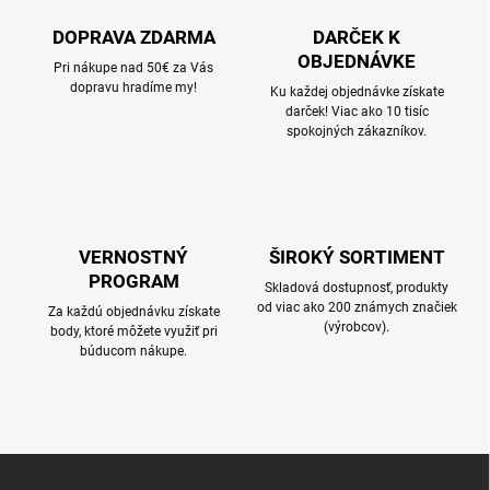
p
a
r
DOPRAVA ZDARMA
DARČEK K
n
v
OBJEDNÁVKE
i
Pri nákupe nad 50€ za Vás
k
dopravu hradíme my!
e
Ku každej objednávke získate
y
darček! Viac ako 10 tisíc
v
spokojných zákazníkov.
ý
p
i
s
u
VERNOSTNÝ
ŠIROKÝ SORTIMENT
PROGRAM
Skladová dostupnosť, produkty
od viac ako 200 známych značiek
Za každú objednávku získate
(výrobcov).
body, ktoré môžete využiť pri
búducom nákupe.
Z
á