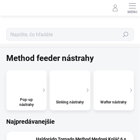
Prejsť
na
obsah
Hľadať
Nástrahy
Method feeder nástrahy
Pop-up
Sinking nástrahy
Wafter nástrahy
nástrahy
Najpredávanejšie
Haldorádo Tornado Method Medový Koláč 6 +