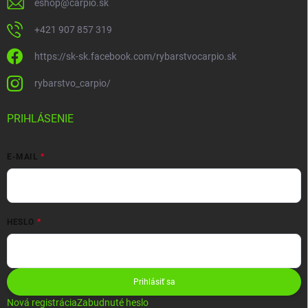
eshop
@
carpio.sk
+421 907 857 319
https://sk-sk.facebook.com/rybarstvocarpio.sk
rybarstvo_carpio/
PRIHLÁSENIE
E-MAIL
HESLO
Prihlásiť sa
Nová registrácia
Zabudnuté heslo