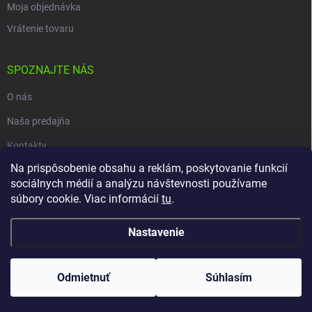
Moja objednávka
Vrátenie tovaru
SPOZNAJTE NÁS
O nás
Naša predajňa
Kontakty
Na prispôsobenie obsahu a reklám, poskytovanie funkcií
sociálnych médií a analýzu návštevnosti používame
súbory cookie. Viac informácií
tu
.
Copyright 2026
carpio.sk
. Všetky práva vyhradené.
Upraviť nastavenie
cookies
Nastavenie
Vytvoril Shoptet
Odmietnuť
Súhlasím