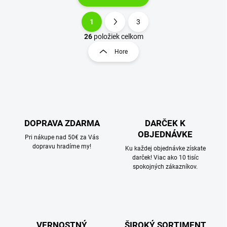
1
3
O
S
v
t
26
položiek celkom
l
r
Hore
á
á
d
n
a
k
c
o
i
e
v
p
a
r
DOPRAVA ZDARMA
DARČEK K
n
v
OBJEDNÁVKE
i
Pri nákupe nad 50€ za Vás
k
dopravu hradíme my!
e
Ku každej objednávke získate
y
darček! Viac ako 10 tisíc
v
spokojných zákazníkov.
ý
p
i
s
u
VERNOSTNÝ
ŠIROKÝ SORTIMENT