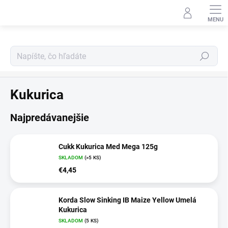
Prejsť
na
obsah
Hľadať
Nástrahy na háčik
Kukurica
Najpredávanejšie
Cukk Kukurica Med Mega 125g
SKLADOM
(>5 KS)
€4,45
Korda Slow Sinking IB Maize Yellow Umelá
Kukurica
SKLADOM
(5 KS)