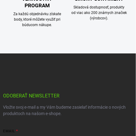
PROGRAM
Skladová dostupnosť, produkty
od viac ako 200 známych značiek
Za každú objednávku získate
(výrobcov).
body, ktoré môžete využiť pri
búducom nákupe.
Z
á
p
ä
t
i
e
ODOBERAŤ NEWSLETTER
Vložte svoj e-mail a my Vám budeme zasielať informácie o nových
produktoch na našom e-shope.
EMAIL