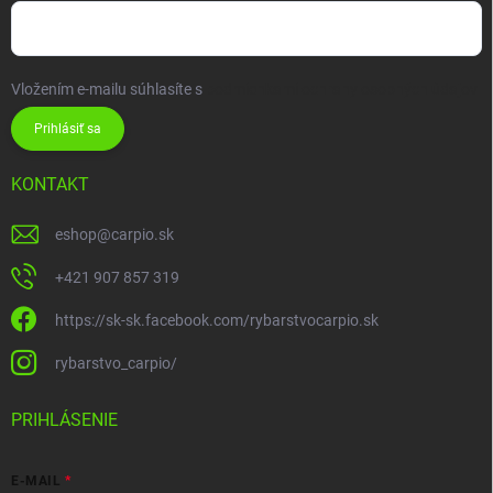
Vložením e-mailu súhlasíte s
podmienkami ochrany osobných údajov
Prihlásiť sa
KONTAKT
eshop
@
carpio.sk
+421 907 857 319
https://sk-sk.facebook.com/rybarstvocarpio.sk
rybarstvo_carpio/
PRIHLÁSENIE
E-MAIL