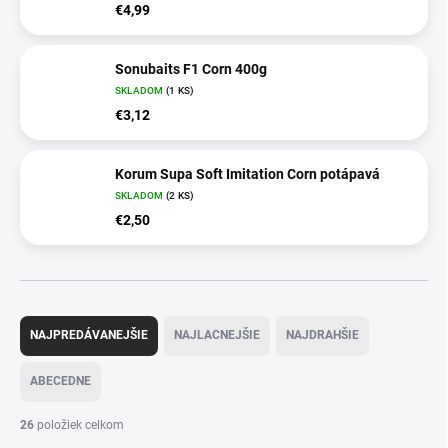
€4,99
Sonubaits F1 Corn 400g
SKLADOM
(1 KS)
€3,12
Korum Supa Soft Imitation Corn potápavá
SKLADOM
(2 KS)
€2,50
R
a
NAJPREDÁVANEJŠIE
NAJLACNEJŠIE
NAJDRAHŠIE
d
e
ABECEDNE
n
i
26
položiek celkom
e