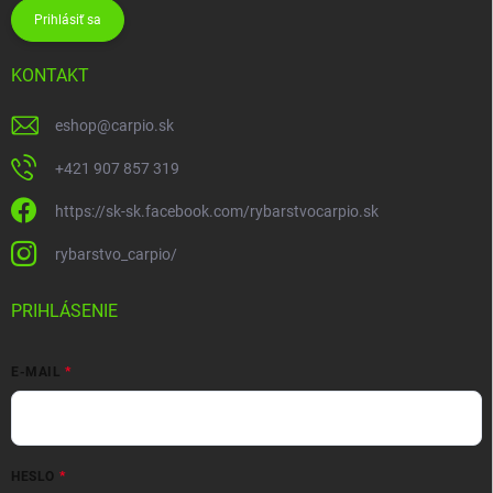
Prihlásiť sa
KONTAKT
eshop
@
carpio.sk
+421 907 857 319
https://sk-sk.facebook.com/rybarstvocarpio.sk
rybarstvo_carpio/
PRIHLÁSENIE
E-MAIL
HESLO