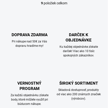
9
položiek celkom
O
v
l
á
d
a
c
DOPRAVA ZDARMA
DARČEK K
i
OBJEDNÁVKE
e
Pri nákupe nad 50€ za Vás
p
dopravu hradíme my!
Ku každej objednávke získate
r
darček! Viac ako 10 tisíc
v
spokojných zákazníkov.
k
y
v
ý
p
i
VERNOSTNÝ
ŠIROKÝ SORTIMENT
s
PROGRAM
Skladová dostupnosť, produkty
u
od viac ako 200 známych značiek
Za každú objednávku získate
(výrobcov).
body, ktoré môžete využiť pri
búducom nákupe.