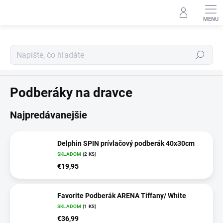
Prejsť
na
obsah
Hľadať
Úlovok
Podberáky na dravce
Najpredávanejšie
Delphin SPIN prívlačový podberák 40x30cm
SKLADOM
(2 KS)
€19,95
Favorite Podberák ARENA Tiffany/ White
SKLADOM
(1 KS)
€36,99