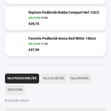
Rapture Podberák Rubba Compact Net 120/2
SKLADOM
(4 KS)
€39,75
Favorite Podberák Arena Red White 140cm
SKLADOM
(1 KS)
€37,99
R
a
NAJPREDÁVANEJŠIE
NAJLACNEJŠIE
NAJDRAHŠIE
d
e
ABECEDNE
n
i
9
položiek celkom
e
p