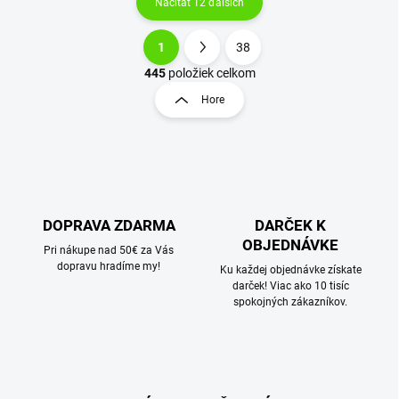
Načítať 12 ďalších
1
38
O
S
v
t
445
položiek celkom
l
r
Hore
á
á
d
n
a
k
c
o
i
e
v
p
a
r
DOPRAVA ZDARMA
DARČEK K
n
v
OBJEDNÁVKE
i
Pri nákupe nad 50€ za Vás
k
dopravu hradíme my!
e
Ku každej objednávke získate
y
darček! Viac ako 10 tisíc
v
spokojných zákazníkov.
ý
p
i
s
u