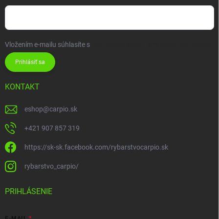
Vložením e-mailu súhlasíte s
podmienkami ochrany osobných údajov
Prihlásiť sa
KONTAKT
eshop
@
carpio.sk
+421 907 857 319
https://sk-sk.facebook.com/rybarstvocarpio.sk
rybarstvo_carpio/
PRIHLÁSENIE
E-MAIL