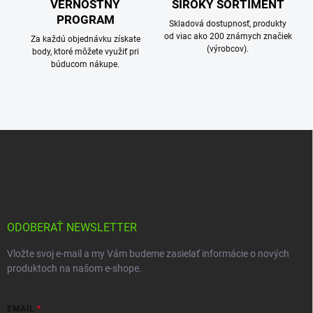
VERNOSTNÝ
ŠIROKÝ SORTIMENT
PROGRAM
Skladová dostupnosť, produkty
od viac ako 200 známych značiek
Za každú objednávku získate
(výrobcov).
body, ktoré môžete využiť pri
búducom nákupe.
Z
á
p
ä
t
i
e
ODOBERAŤ NEWSLETTER
Vložte svoj e-mail a my Vám budeme zasielať informácie o nových
produktoch na našom e-shope.
EMAIL