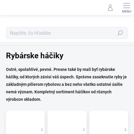
Prejsť
na
obsah
Hľadať
Kaprárina
Rybárske háčiky
Ostré, spolahlivé, pevné. Presne také by mali byť rybárske
háčiky, od ktorých závisí váš úspech. Správne zaseknutie ryby je
základným pilierom rybolovu a bez neho všetko ostatné úsilie
nemá význam. Kompletný sortiment háčikov od rôznych
výrobcov skladom.