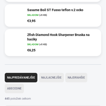
Sasame Boil ST Fusso teflon v.2 ocko
SKLADOM
(>5 KS)
€3,95
Zfish Diamond Hook Sharpener Bruska na
haciky
SKLADOM
(>5 KS)
€6,25
R
a
NAJPREDÁVANEJŠIE
NAJLACNEJŠIE
NAJDRAHŠIE
d
e
ABECEDNE
n
i
445
položiek celkom
e