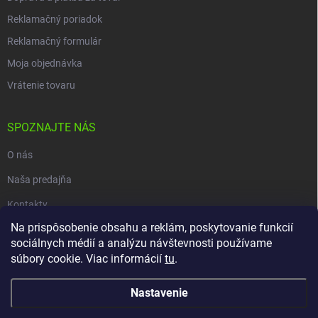
Reklamačný poriadok
Reklamačný formulár
Moja objednávka
Vrátenie tovaru
SPOZNAJTE NÁS
O nás
Naša predajňa
Kontakty
Na prispôsobenie obsahu a reklám, poskytovanie funkcií
sociálnych médií a analýzu návštevnosti používame
súbory cookie. Viac informácií
tu
.
Copyright 2026
carpio.sk
. Všetky práva vyhradené.
Upraviť nastavenie
cookies
Nastavenie
Vytvoril Shoptet