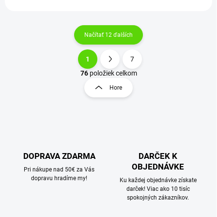
Načítať 12 ďalších
1
7
O
S
v
t
76
položiek celkom
l
r
Hore
á
á
d
n
a
k
c
o
i
e
v
p
a
r
DOPRAVA ZDARMA
DARČEK K
n
v
OBJEDNÁVKE
i
Pri nákupe nad 50€ za Vás
k
dopravu hradíme my!
e
Ku každej objednávke získate
y
darček! Viac ako 10 tisíc
v
spokojných zákazníkov.
ý
p