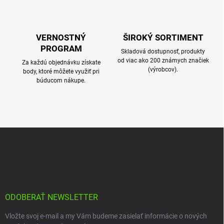
i
s
u
VERNOSTNÝ
ŠIROKÝ SORTIMENT
PROGRAM
Skladová dostupnosť, produkty
od viac ako 200 známych značiek
Za každú objednávku získate
(výrobcov).
body, ktoré môžete využiť pri
búducom nákupe.
Z
á
p
ä
t
i
e
ODOBERAŤ NEWSLETTER
Vložte svoj e-mail a my Vám budeme zasielať informácie o nových