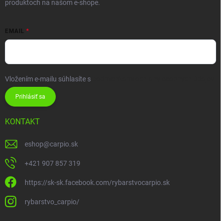
produktoch na našom e-shope.
EMAIL
Vložením e-mailu súhlasíte s
podmienkami ochrany osobných údajov
Prihlásiť sa
KONTAKT
eshop
@
carpio.sk
+421 907 857 319
https://sk-sk.facebook.com/rybarstvocarpio.sk
rybarstvo_carpio/