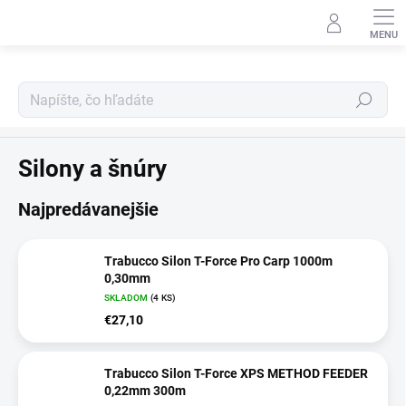
Prejsť
na
obsah
Hľadať
Feeder program
Silony a šnúry
Najpredávanejšie
Trabucco Silon T-Force Pro Carp 1000m
0,30mm
SKLADOM
(4 KS)
€27,10
Trabucco Silon T-Force XPS METHOD FEEDER
0,22mm 300m