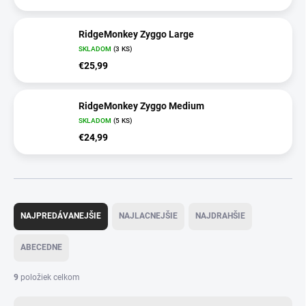
RidgeMonkey Zyggo Large
SKLADOM
(3 KS)
€25,99
RidgeMonkey Zyggo Medium
SKLADOM
(5 KS)
€24,99
R
a
NAJPREDÁVANEJŠIE
NAJLACNEJŠIE
NAJDRAHŠIE
d
e
ABECEDNE
n
i
9
položiek celkom
e
p