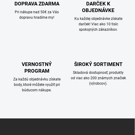
c
DOPRAVA ZDARMA
DARČEK K
i
OBJEDNÁVKE
e
Pri nákupe nad 50€ za Vás
p
dopravu hradíme my!
Ku každej objednávke získate
r
darček! Viac ako 10 tisíc
v
spokojných zákazníkov.
k
y
v
ý
p
i
VERNOSTNÝ
ŠIROKÝ SORTIMENT
s
PROGRAM
Skladová dostupnosť, produkty
u
od viac ako 200 známych značiek
Za každú objednávku získate
(výrobcov).
body, ktoré môžete využiť pri
búducom nákupe.
Z
á
p