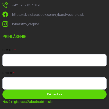
+421 907 857 319
https://sk-sk.facebook.com/rybarstvocarpio.sk
rybarstvo_carpio/
PRIHLÁSENIE
E-MAIL
HESLO
Prihlásiť sa
Nová registrácia
Zabudnuté heslo