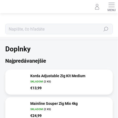
Prejsť
na
obsah
Hľadať
Zig Rig program
Doplnky
Najpredávanejšie
Korda Adjustable Zig Kit Medium
SKLADOM
(2 KS)
€13,99
Mainline Souper Zig Mix 4kg
SKLADOM
(2 KS)
€24,99