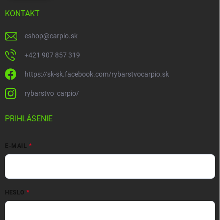
KONTAKT
eshop
@
carpio.sk
+421 907 857 319
https://sk-sk.facebook.com/rybarstvocarpio.sk
rybarstvo_carpio/
PRIHLÁSENIE
E-MAIL
HESLO