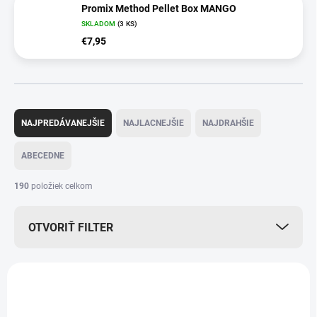
Promix Method Pellet Box MANGO
SKLADOM
(3 KS)
€7,95
R
a
NAJPREDÁVANEJŠIE
NAJLACNEJŠIE
NAJDRAHŠIE
d
e
ABECEDNE
n
i
190
položiek celkom
e
p
OTVORIŤ FILTER
r
o
d
V
u
ý
k
p
t
i