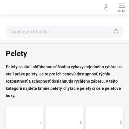
Prejsť
na
obsah
Hľadať
Kaprárina
Pelety
Pelety sa stali obľúbenou súčasťou výbavy nejedného rybára sa
stali práve pelety. Je to pre ich cenovú dostupnosť, rýchlu
rozpustnosť a schopnosť dosiahnutia rýchleho záberu. V tejto
kategórií nájdete kŕmne pelety, chytacie pelety či celé peletové
boxy.