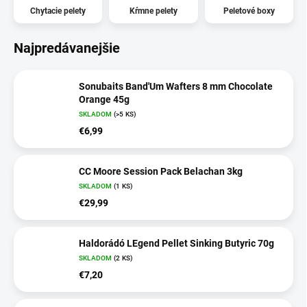
Chytacie pelety
Kŕmne pelety
Peletové boxy
Najpredávanejšie
Sonubaits Band'Um Wafters 8 mm Chocolate
Orange 45g
SKLADOM
(>5 KS)
€6,99
CC Moore Session Pack Belachan 3kg
SKLADOM
(1 KS)
€29,99
Haldorádó LEgend Pellet Sinking Butyric 70g
SKLADOM
(2 KS)
€7,20