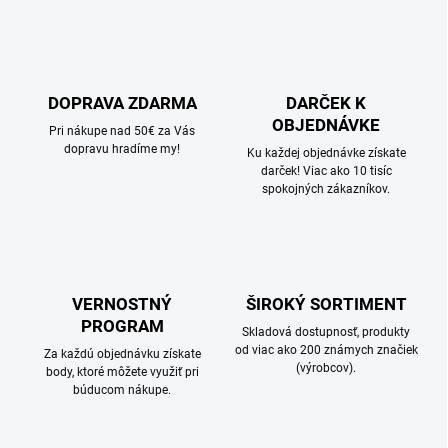
n
a
k
c
o
i
e
v
p
a
r
DOPRAVA ZDARMA
DARČEK K
n
v
OBJEDNÁVKE
i
Pri nákupe nad 50€ za Vás
k
dopravu hradíme my!
e
Ku každej objednávke získate
y
darček! Viac ako 10 tisíc
v
spokojných zákazníkov.
ý
p
i
s
u
VERNOSTNÝ
ŠIROKÝ SORTIMENT
PROGRAM
Skladová dostupnosť, produkty
od viac ako 200 známych značiek
Za každú objednávku získate
(výrobcov).
body, ktoré môžete využiť pri
búducom nákupe.