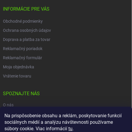
INFORMÁCIE PRE VÁS
Obchodné podmienky
Ochrana osobných údajov
Doprava a platba za tovar
Reklamačný poriadok
Reklamačný formulár
Moja objednávka
Vrátenie tovaru
SPOZNAJTE NÁS
O nás
Na prispôsobenie obsahu a reklám, poskytovanie funkcií
Naša predajňa
sociálnych médií a analýzu návštevnosti používame
Kontakty
súbory cookie. Viac informácií
tu
.