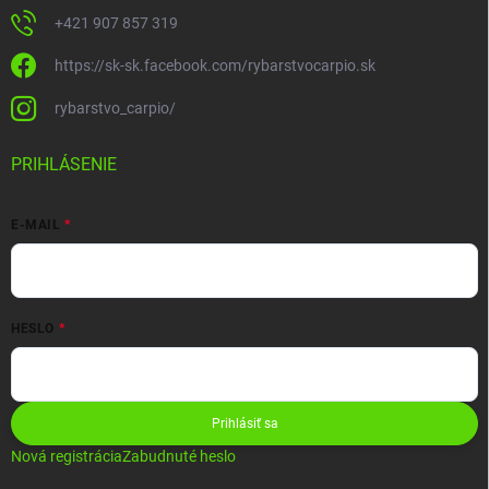
+421 907 857 319
https://sk-sk.facebook.com/rybarstvocarpio.sk
rybarstvo_carpio/
PRIHLÁSENIE
E-MAIL
HESLO
Prihlásiť sa
Nová registrácia
Zabudnuté heslo