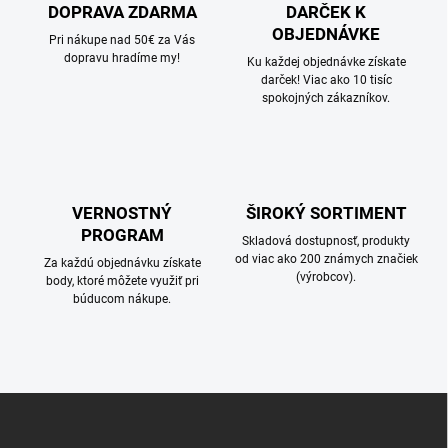
r
DOPRAVA ZDARMA
DARČEK K
n
v
OBJEDNÁVKE
i
Pri nákupe nad 50€ za Vás
k
dopravu hradíme my!
e
Ku každej objednávke získate
y
darček! Viac ako 10 tisíc
v
spokojných zákazníkov.
ý
p
i
s
u
VERNOSTNÝ
ŠIROKÝ SORTIMENT
PROGRAM
Skladová dostupnosť, produkty
od viac ako 200 známych značiek
Za každú objednávku získate
(výrobcov).
body, ktoré môžete využiť pri
búducom nákupe.
Z
á
p