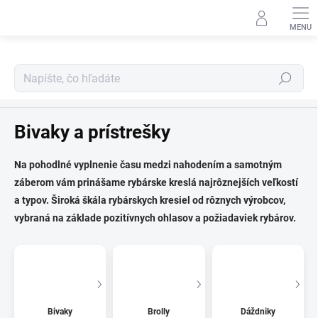
Prejsť
na
obsah
Hľadať
Kaprárina
Bivaky a prístrešky
Na pohodlné vyplnenie času medzi nahodením a samotným
záberom vám prinášame rybárske kreslá najrôznejších veľkostí
a typov. Široká škála rybárskych kresiel od rôznych výrobcov,
vybraná na základe pozitívnych ohlasov a požiadaviek rybárov.
Bivaky
Brolly
Dáždniky