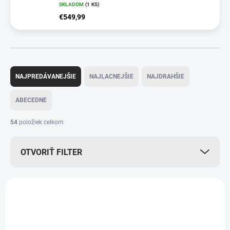
SKLADOM
(1 KS)
€549,99
R
a
NAJPREDÁVANEJŠIE
NAJLACNEJŠIE
NAJDRAHŠIE
d
e
ABECEDNE
n
i
54
položiek celkom
e
p
OTVORIŤ FILTER
r
o
d
V
u
ý
k
p
t
i
o
s