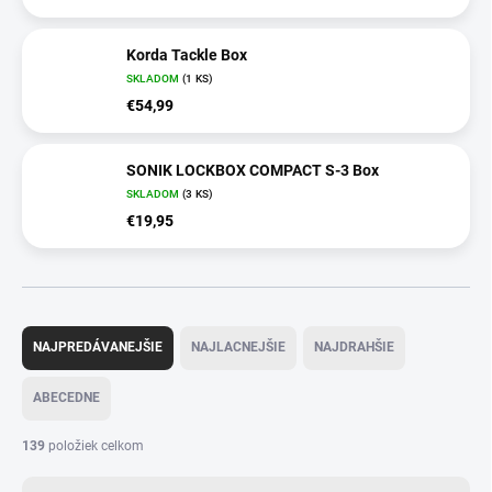
Korda Tackle Box
SKLADOM
(1 KS)
€54,99
SONIK LOCKBOX COMPACT S-3 Box
SKLADOM
(3 KS)
€19,95
R
a
NAJPREDÁVANEJŠIE
NAJLACNEJŠIE
NAJDRAHŠIE
d
e
ABECEDNE
n
i
139
položiek celkom
e
p