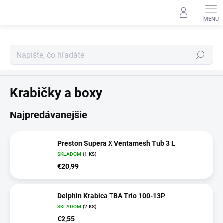
Prejsť
na
obsah
Hľadať
Tašky, batohy a púzdra
Krabičky a boxy
Najpredávanejšie
Preston Supera X Ventamesh Tub 3 L
SKLADOM
(1 KS)
€20,99
Delphin Krabica TBA Trio 100-13P
SKLADOM
(2 KS)
€2,55