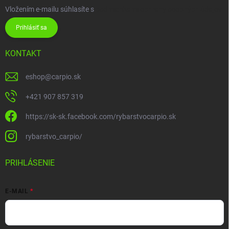
Vložením e-mailu súhlasíte s
podmienkami ochrany osobných údajov
Prihlásiť sa
KONTAKT
eshop
@
carpio.sk
+421 907 857 319
https://sk-sk.facebook.com/rybarstvocarpio.sk
rybarstvo_carpio/
PRIHLÁSENIE
E-MAIL