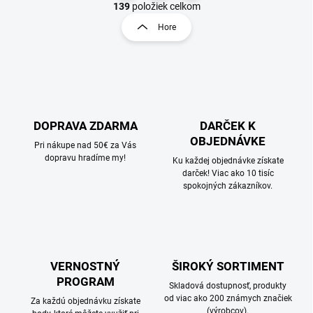
v
t
139
položiek celkom
l
r
Hore
á
á
d
n
a
k
c
o
i
e
v
p
a
r
DOPRAVA ZDARMA
DARČEK K
n
v
OBJEDNÁVKE
i
Pri nákupe nad 50€ za Vás
k
dopravu hradíme my!
e
Ku každej objednávke získate
y
darček! Viac ako 10 tisíc
v
spokojných zákazníkov.
ý
p
i
s
u
VERNOSTNÝ
ŠIROKÝ SORTIMENT
PROGRAM
Skladová dostupnosť, produkty
od viac ako 200 známych značiek
Za každú objednávku získate
(výrobcov).