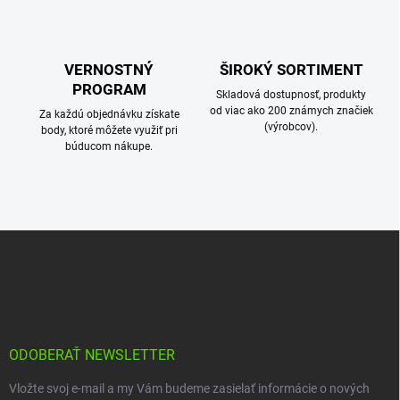
i
s
u
VERNOSTNÝ
ŠIROKÝ SORTIMENT
PROGRAM
Skladová dostupnosť, produkty
od viac ako 200 známych značiek
Za každú objednávku získate
(výrobcov).
body, ktoré môžete využiť pri
búducom nákupe.
Z
á
p
ä
t
i
e
ODOBERAŤ NEWSLETTER
Vložte svoj e-mail a my Vám budeme zasielať informácie o nových