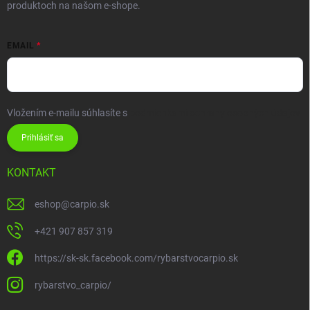
produktoch na našom e-shope.
EMAIL
Vložením e-mailu súhlasíte s
podmienkami ochrany osobných údajov
Prihlásiť sa
KONTAKT
eshop
@
carpio.sk
+421 907 857 319
https://sk-sk.facebook.com/rybarstvocarpio.sk
rybarstvo_carpio/