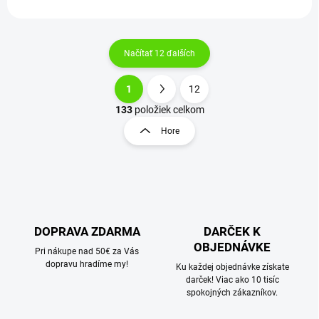
Načítať 12 ďalších
1
12
O
S
v
t
133
položiek celkom
l
r
Hore
á
á
d
n
a
k
c
o
i
e
v
p
a
r
DOPRAVA ZDARMA
DARČEK K
n
v
OBJEDNÁVKE
i
Pri nákupe nad 50€ za Vás
k
dopravu hradíme my!
e
Ku každej objednávke získate
y
darček! Viac ako 10 tisíc
v
spokojných zákazníkov.
ý
p