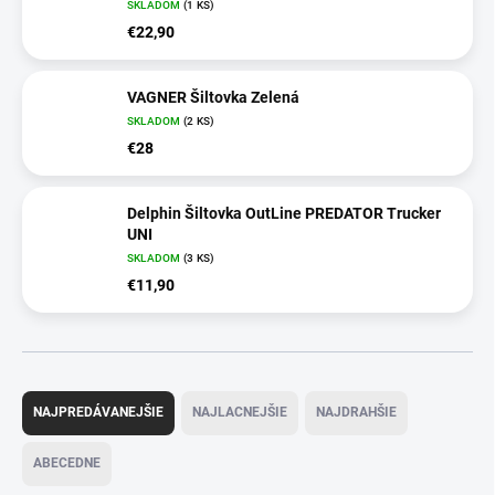
SKLADOM
(1 KS)
€22,90
VAGNER Šiltovka Zelená
SKLADOM
(2 KS)
€28
Delphin Šiltovka OutLine PREDATOR Trucker
UNI
SKLADOM
(3 KS)
€11,90
R
a
NAJPREDÁVANEJŠIE
NAJLACNEJŠIE
NAJDRAHŠIE
d
e
ABECEDNE
n