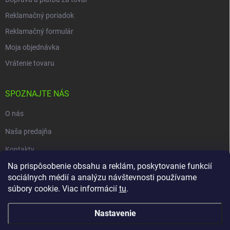
Reklamačný poriadok
Reklamačný formulár
Moja objednávka
Vrátenie tovaru
SPOZNAJTE NÁS
O nás
Naša predajňa
Kontakty
Na prispôsobenie obsahu a reklám, poskytovanie funkcií
sociálnych médií a analýzu návštevnosti používame
súbory cookie. Viac informácií
tu
.
Copyright 2026
carpio.sk
. Všetky práva vyhradené.
Upraviť nastavenie
cookies
Nastavenie
Vytvoril Shoptet