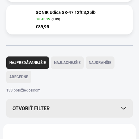
SONIK Udica SK-47 12ft 3,25lb
SKLADOM
(2 KS)
€89,95
R
a
NAJPREDÁVANEJŠIE
NAJLACNEJŠIE
NAJDRAHŠIE
d
e
ABECEDNE
n
i
139
položiek celkom
e
p
OTVORIŤ FILTER
r
o
d
V
u
ý
k