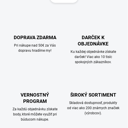
á
d
n
a
k
c
o
i
e
v
p
a
r
DOPRAVA ZDARMA
DARČEK K
n
v
OBJEDNÁVKE
i
Pri nákupe nad 50€ za Vás
k
dopravu hradíme my!
e
Ku každej objednávke získate
y
darček! Viac ako 10 tisíc
v
spokojných zákazníkov.
ý
p
i
s
u
VERNOSTNÝ
ŠIROKÝ SORTIMENT
PROGRAM
Skladová dostupnosť, produkty
od viac ako 200 známych značiek
Za každú objednávku získate
(výrobcov).
body, ktoré môžete využiť pri
búducom nákupe.