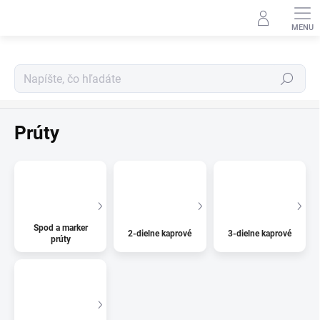
Prejsť
na
obsah
Hľadať
Kaprárina
Prúty
Spod a marker
2-dielne kaprové
3-dielne kaprové
prúty