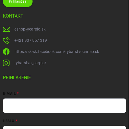
Prihlásiť sa
KONTAKT
eshop
@
carpio.sk
+421 907 857 319
https://sk-sk.facebook.com/rybarstvocarpio.sk
rybarstvo_carpio/
PRIHLÁSENIE
E-MAIL
HESLO