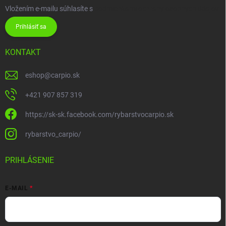
Vložením e-mailu súhlasíte s
podmienkami ochrany osobných údajov
Prihlásiť sa
KONTAKT
eshop
@
carpio.sk
+421 907 857 319
https://sk-sk.facebook.com/rybarstvocarpio.sk
rybarstvo_carpio/
PRIHLÁSENIE
E-MAIL