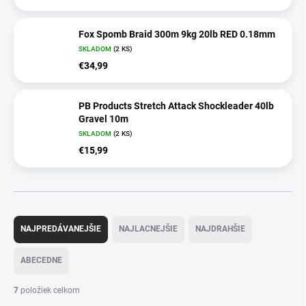
Fox Spomb Braid 300m 9kg 20lb RED 0.18mm
SKLADOM
(2 KS)
€34,99
PB Products Stretch Attack Shockleader 40lb
Gravel 10m
SKLADOM
(2 KS)
€15,99
R
a
NAJPREDÁVANEJŠIE
NAJLACNEJŠIE
NAJDRAHŠIE
d
e
ABECEDNE
n
i
7
položiek celkom
e