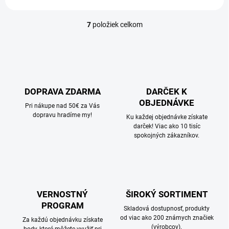
7
položiek celkom
O
v
l
á
d
a
c
DOPRAVA ZDARMA
DARČEK K
i
OBJEDNÁVKE
e
Pri nákupe nad 50€ za Vás
p
dopravu hradíme my!
Ku každej objednávke získate
r
darček! Viac ako 10 tisíc
v
spokojných zákazníkov.
k
y
v
ý
p
i
VERNOSTNÝ
ŠIROKÝ SORTIMENT
s
PROGRAM
Skladová dostupnosť, produkty
u
od viac ako 200 známych značiek
Za každú objednávku získate
(výrobcov).
body, ktoré môžete využiť pri