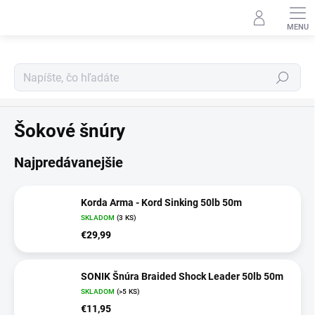
Prejsť
na
obsah
Hľadať
Silóny a šnúry
Šokové šnúry
Najpredávanejšie
Korda Arma - Kord Sinking 50lb 50m
SKLADOM
(3 KS)
€29,99
SONIK Šnúra Braided Shock Leader 50lb 50m
SKLADOM
(>5 KS)
€11,95