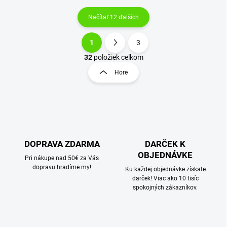
Načítať 12 ďalších
1
3
O
S
v
t
32
položiek celkom
l
r
Hore
á
á
d
n
a
k
c
o
i
e
v
p
a
r
DOPRAVA ZDARMA
DARČEK K
n
v
OBJEDNÁVKE
i
Pri nákupe nad 50€ za Vás
k
dopravu hradíme my!
e
Ku každej objednávke získate
y
darček! Viac ako 10 tisíc
v
spokojných zákazníkov.
ý
p
i
s