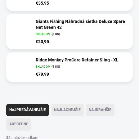
€35,95
Giants Fishing Náhradná sieťka Deluxe Spare
Net Green 42
SKLADOM
(3 KS)
€20,95
Ridge Monkey ProCare Retainer Sling - XL
SKLADOM
(4 KS)
€79,99
R
a
NAJPREDÁVANEJŠIE
NAJLACNEJŠIE
NAJDRAHŠIE
d
e
ABECEDNE
n
i
32
položiek celkom