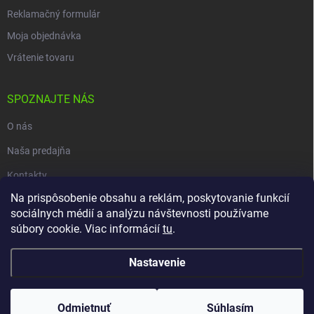
Reklamačný formulár
Moja objednávka
Vrátenie tovaru
SPOZNAJTE NÁS
O nás
Naša predajňa
Kontakty
Na prispôsobenie obsahu a reklám, poskytovanie funkcií
sociálnych médií a analýzu návštevnosti používame
súbory cookie. Viac informácií
tu
.
Copyright 2026
carpio.sk
. Všetky práva vyhradené.
Upraviť nastavenie
cookies
Nastavenie
Vytvoril Shoptet
Odmietnuť
Súhlasím