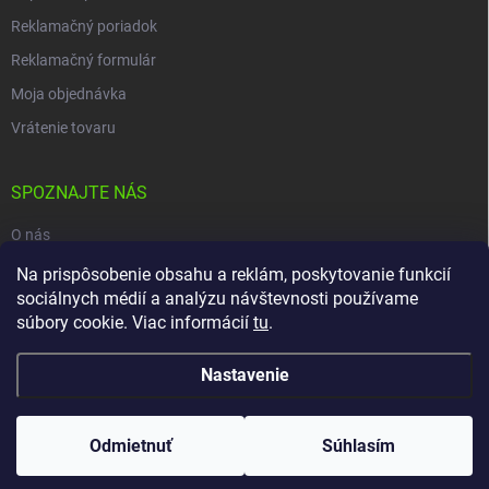
Reklamačný poriadok
Reklamačný formulár
Moja objednávka
Vrátenie tovaru
SPOZNAJTE NÁS
O nás
Na prispôsobenie obsahu a reklám, poskytovanie funkcií
Naša predajňa
sociálnych médií a analýzu návštevnosti používame
Kontakty
súbory cookie. Viac informácií
tu
.
Nastavenie
Copyright 2026
carpio.sk
. Všetky práva vyhradené.
Upraviť nastavenie
cookies
Odmietnuť
Súhlasím
Vytvoril Shoptet