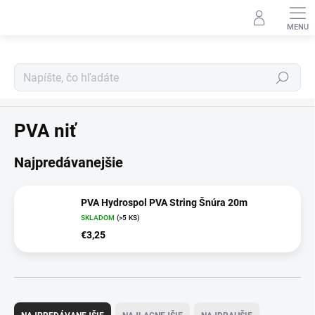
Prejsť
na
obsah
Hľadať
PVA program
PVA niť
Najpredávanejšie
PVA Hydrospol PVA String Šnúra 20m
SKLADOM
(>5 KS)
€3,25
R
a