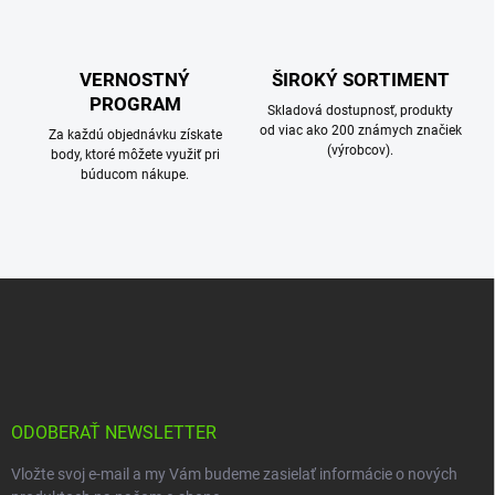
v
ý
p
i
VERNOSTNÝ
ŠIROKÝ SORTIMENT
s
PROGRAM
Skladová dostupnosť, produkty
u
od viac ako 200 známych značiek
Za každú objednávku získate
(výrobcov).
body, ktoré môžete využiť pri
búducom nákupe.
Z
á
p
ä
t
i
e
ODOBERAŤ NEWSLETTER
Vložte svoj e-mail a my Vám budeme zasielať informácie o nových