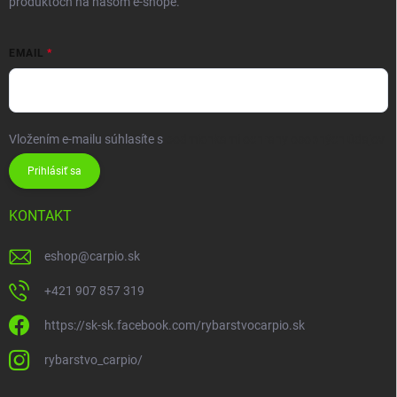
produktoch na našom e-shope.
EMAIL
Vložením e-mailu súhlasíte s
podmienkami ochrany osobných údajov
Prihlásiť sa
KONTAKT
eshop
@
carpio.sk
+421 907 857 319
https://sk-sk.facebook.com/rybarstvocarpio.sk
rybarstvo_carpio/