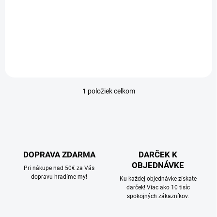
t
o
€3,25
v
Do košíka
1
položiek celkom
O
v
l
á
d
a
c
DOPRAVA ZDARMA
DARČEK K
i
OBJEDNÁVKE
e
Pri nákupe nad 50€ za Vás
p
dopravu hradíme my!
Ku každej objednávke získate
r
darček! Viac ako 10 tisíc
v
spokojných zákazníkov.
k
y