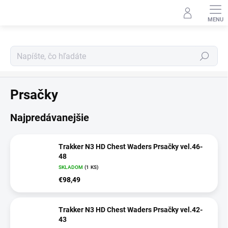
Prejsť
na
obsah
Hľadať
Oblečenie a obuv
Prsačky
Najpredávanejšie
Trakker N3 HD Chest Waders Prsačky vel.46-
48
SKLADOM
(1 KS)
€98,49
Trakker N3 HD Chest Waders Prsačky vel.42-
43