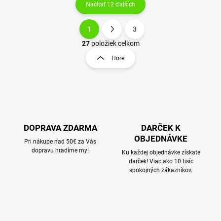
Načítať 12 ďalších
1
3
O
S
v
t
27
položiek celkom
l
r
Hore
á
á
d
n
a
k
c
o
i
e
v
p
a
r
DOPRAVA ZDARMA
DARČEK K
n
v
OBJEDNÁVKE
i
Pri nákupe nad 50€ za Vás
k
dopravu hradíme my!
e
Ku každej objednávke získate
y
darček! Viac ako 10 tisíc
v
spokojných zákazníkov.
ý
p
i
s
u