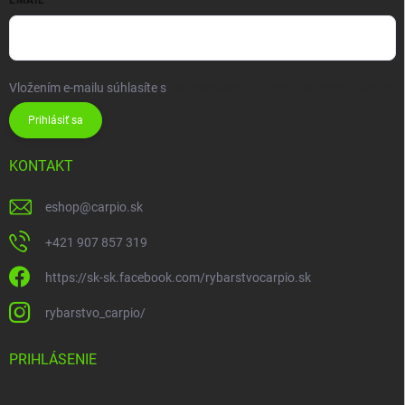
Vložením e-mailu súhlasíte s
podmienkami ochrany osobných údajov
Prihlásiť sa
KONTAKT
eshop
@
carpio.sk
+421 907 857 319
https://sk-sk.facebook.com/rybarstvocarpio.sk
rybarstvo_carpio/
PRIHLÁSENIE