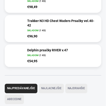
SKLADOM
(1 KS)
€98,49
Trakker N3 HD Chest Waders Prsačky vel.40-
42
SKLADOM
(1 KS)
€96,90
Delphin prsačky RIVER v.47
SKLADOM
(1 KS)
€54,95
R
a
NAJPREDÁVANEJŠIE
NAJLACNEJŠIE
NAJDRAHŠIE
d
e
ABECEDNE
n