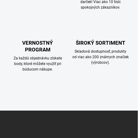
darček! Viac ako 10 tisíc
spokojných zákazníkov.
VERNOSTNÝ
ŠIROKÝ SORTIMENT
PROGRAM
Skladová dostupnosť, produkty
od viac ako 200 známych značiek
Za každú objednávku získate
(výrobcov).
body, ktoré môžete využiť pri
búducom nákupe.
Z
á
p
ä