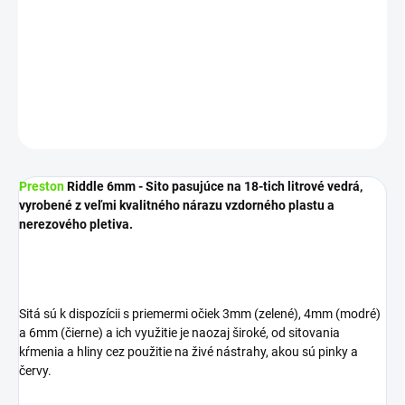
−
+
Pridať do košíka
Katalógové číslo: P0220063
DETAILNÉ INFORMÁCIE
OPÝTAŤ SA
STRÁŽIŤ
Preston
Riddle 6mm - Sito pasujúce na 18-tich litrové vedrá,
vyrobené z veľmi kvalitného nárazu vzdorného plastu a
nerezového pletiva.
Sitá sú k dispozícii s priemermi očiek 3mm (zelené), 4mm (modré)
a 6mm (čierne) a ich využitie je naozaj široké, od sitovania
kŕmenia a hliny cez použitie na živé nástrahy, akou sú pinky a
červy.