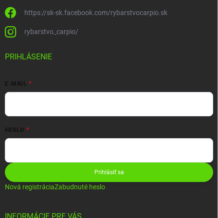
https://sk-sk.facebook.com/rybarstvocarpio.sk
rybarstvo_carpio/
PRIHLÁSENIE
E-MAIL
HESLO
Prihlásiť sa
Nová registrácia
Zabudnuté heslo
INFORMÁCIE PRE VÁS