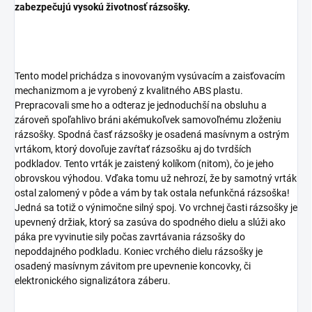
zabezpečujú vysokú životnosť rázsošky.
Tento model prichádza s inovovaným vysúvacím a zaisťovacím
mechanizmom a je vyrobený z kvalitného ABS plastu.
Prepracovali sme ho a odteraz je jednoduchší na obsluhu a
zároveň spoľahlivo bráni akémukoľvek samovoľnému zloženiu
rázsošky. Spodná časť rázsošky je osadená masívnym a ostrým
vrtákom, ktorý dovoľuje zavŕtať rázsošku aj do tvrdších
podkladov. Tento vrták je zaistený kolíkom (nitom), čo je jeho
obrovskou výhodou. Vďaka tomu už nehrozí, že by samotný vrták
ostal zalomený v pôde a vám by tak ostala nefunkčná rázsoška!
Jedná sa totiž o výnimočne silný spoj. Vo vrchnej časti rázsošky je
upevnený držiak, ktorý sa zasúva do spodného dielu a slúži ako
páka pre vyvinutie sily počas zavrtávania rázsošky do
nepoddajného podkladu. Koniec vrchého dielu rázsošky je
osadený masívnym závitom pre upevnenie koncovky, či
elektronického signalizátora záberu.