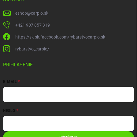
eshop
@
carpio.sk
+421 907 857 319
https://sk-sk.facebook.com/rybarstvocarpio.sk
rybarstvo_carpio/
PRIHLÁSENIE
E-MAIL
HESLO