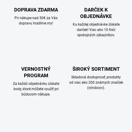
DOPRAVA ZDARMA
DARČEK K
OBJEDNÁVKE
Pri nákupe nad 50€ za Vás
dopravu hradíme my!
Ku každej objednávke získate
darček! Viac ako 10 tisíc
spokojných zákazníkov.
VERNOSTNÝ
ŠIROKÝ SORTIMENT
PROGRAM
Skladová dostupnosť, produkty
od viac ako 200 známych značiek
Za každú objednávku získate
(výrobcov).
body, ktoré môžete využiť pri
búducom nákupe.