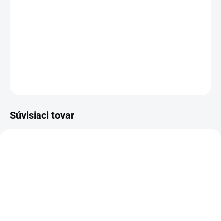
−
+
Pridať do košíka
Katalógové číslo: 101000666
DETAILNÉ INFORMÁCIE
OPÝTAŤ SA
STRÁŽIŤ
Súvisiaci tovar