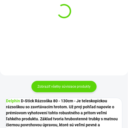
SKLADOM
SKLADOM
(5 KS)
(1 KS)
ZFish Držiak Feeder Butt
SONIK Swinger Gizmo
Grip
Phat Green
€3,60
€20,95
Do košíka
Do košíka
Zobraziť všetky súvisiace produkty
Delphin
D-Stick Rázcoška 80 - 130cm - Je teleskopickou
rázsoškou so zavrtávacím hrotom. Už prvý pohľad napovie o
prémiovom vyhotovení tohto robustného a pritom veľmi
ľahkého produktu. Základ tvoria hrubostenné trubky s matnou
čiernou povrchovou úpravou, ktoré sú veľmi pevné a