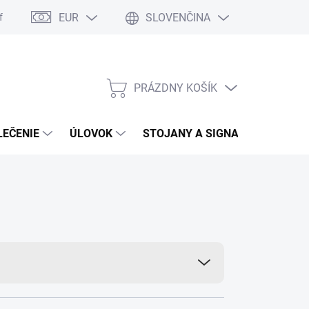
EUR
SLOVENČINA
formulár
Moja objednávka
Vrátenie tovaru
PRÁZDNY KOŠÍK
NÁKUPNÝ
KOŠÍK
LEČENIE
ÚLOVOK
STOJANY A SIGNALIZÁTORY