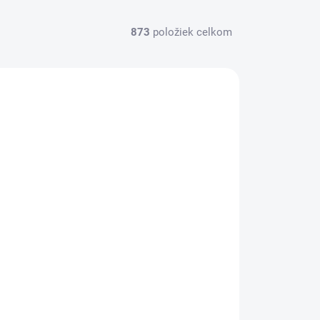
873
položiek celkom
SKLADOM
(>5 KS)
Delphin Rolling swivel with