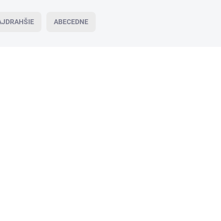
AJDRAHŠIE
ABECEDNE
SKLADOM
(>5 KS)