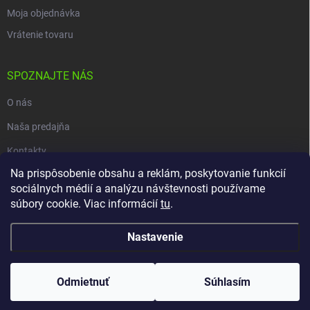
Moja objednávka
Vrátenie tovaru
SPOZNAJTE NÁS
O nás
Naša predajňa
Kontakty
Na prispôsobenie obsahu a reklám, poskytovanie funkcií
sociálnych médií a analýzu návštevnosti používame
súbory cookie. Viac informácií
tu
.
Copyright 2026
carpio.sk
. Všetky práva vyhradené.
Upraviť nastavenie
cookies
Nastavenie
Vytvoril Shoptet
Odmietnuť
Súhlasím