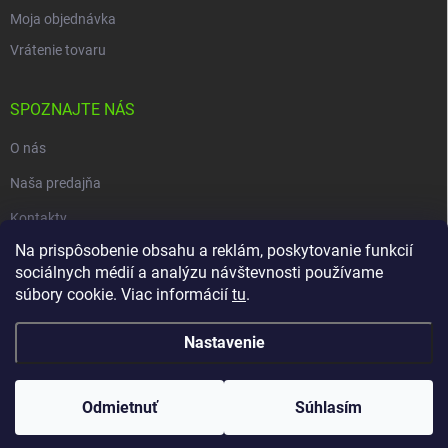
Moja objednávka
Vrátenie tovaru
SPOZNAJTE NÁS
O nás
Naša predajňa
Kontakty
Na prispôsobenie obsahu a reklám, poskytovanie funkcií
sociálnych médií a analýzu návštevnosti používame
súbory cookie. Viac informácií
tu
.
Copyright 2026
carpio.sk
. Všetky práva vyhradené.
Upraviť nastavenie
cookies
Nastavenie
Vytvoril Shoptet
Odmietnuť
Súhlasím