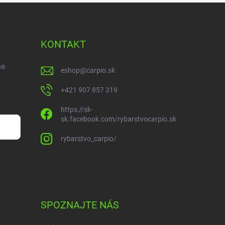
KONTAKT
na
eshop
@
carpio.sk
+421 907 857 319
https://sk-
sk.facebook.com/rybarstvocarpio.sk
rybarstvo_carpio/
SPOZNAJTE NÁS