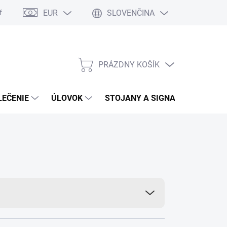
EUR
SLOVENČINA
formulár
Moja objednávka
Vrátenie tovaru
PRÁZDNY KOŠÍK
NÁKUPNÝ
KOŠÍK
LEČENIE
ÚLOVOK
STOJANY A SIGNALIZÁTORY