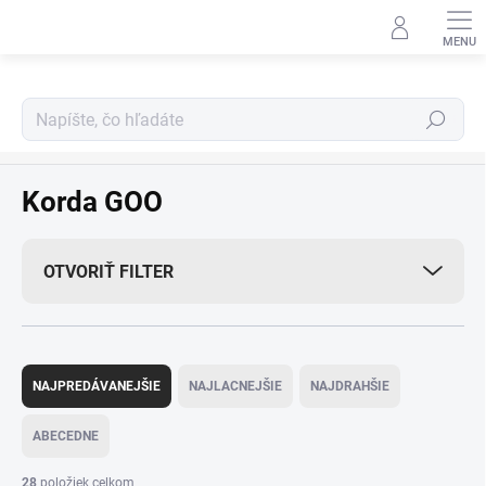
Prejsť
na
obsah
Hľadať
Predávané značky
Korda GOO
OTVORIŤ FILTER
R
a
NAJPREDÁVANEJŠIE
NAJLACNEJŠIE
NAJDRAHŠIE
d
e
ABECEDNE
n
i
28
položiek celkom