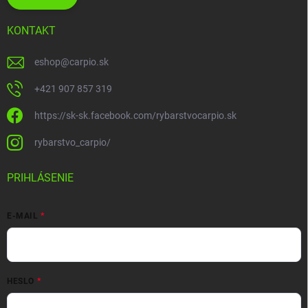
KONTAKT
eshop
@
carpio.sk
+421 907 857 319
https://sk-sk.facebook.com/rybarstvocarpio.sk
rybarstvo_carpio/
PRIHLÁSENIE
E-MAIL
HESLO