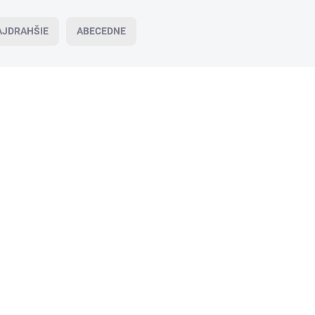
AJDRAHŠIE
ABECEDNE
SKLADOM
(1 KS)
Fresh Lures FlatWorm 3,1" 8cm