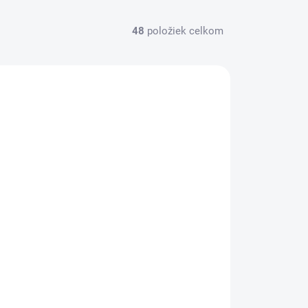
48
položiek celkom
SKLADOM
(5 KS)
Fresh Lures Junior 1,2" 3cm 1,58gr