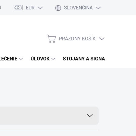
EUR
SLOVENČINA
formulár
Moja objednávka
Vrátenie tovaru
PRÁZDNY KOŠÍK
NÁKUPNÝ
KOŠÍK
LEČENIE
ÚLOVOK
STOJANY A SIGNALIZÁTORY