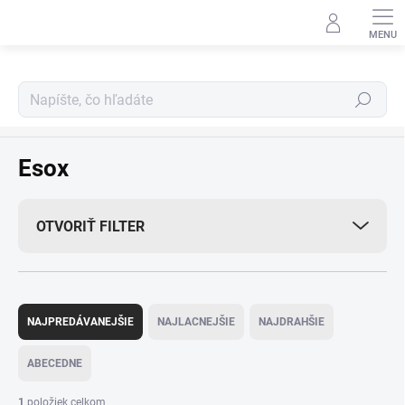
Prejsť
na
obsah
Hľadať
Predávané značky
Esox
OTVORIŤ FILTER
R
a
NAJPREDÁVANEJŠIE
NAJLACNEJŠIE
NAJDRAHŠIE
d
e
ABECEDNE
n
i
1
položiek celkom