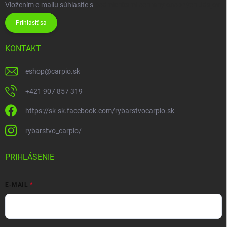
Vložením e-mailu súhlasíte s
podmienkami ochrany osobných údajov
Prihlásiť sa
KONTAKT
eshop
@
carpio.sk
+421 907 857 319
https://sk-sk.facebook.com/rybarstvocarpio.sk
rybarstvo_carpio/
PRIHLÁSENIE
E-MAIL