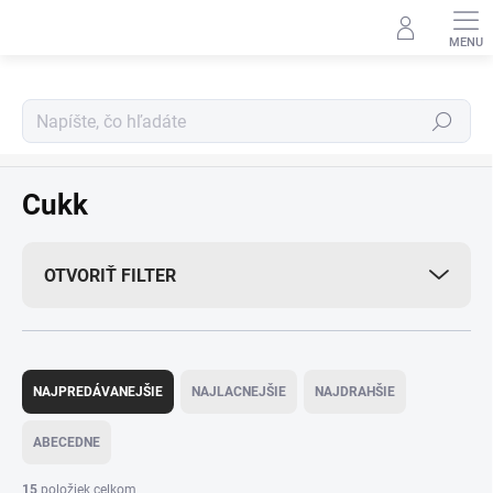
Prejsť
na
obsah
Hľadať
Predávané značky
Cukk
OTVORIŤ FILTER
R
a
NAJPREDÁVANEJŠIE
NAJLACNEJŠIE
NAJDRAHŠIE
d
e
ABECEDNE
n
i
15
položiek celkom