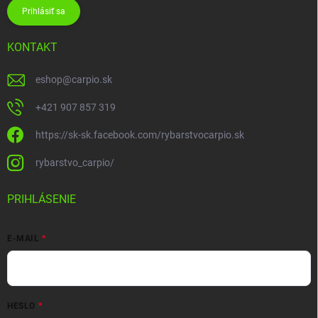
Prihlásiť sa
KONTAKT
eshop
@
carpio.sk
+421 907 857 319
https://sk-sk.facebook.com/rybarstvocarpio.sk
rybarstvo_carpio/
PRIHLÁSENIE
E-MAIL
HESLO