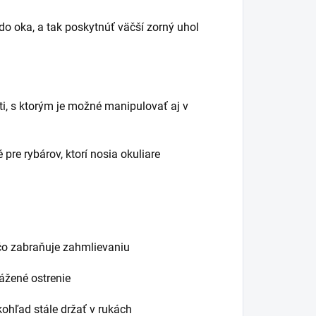
do oka, a tak poskytnúť väčší zorný uhol
ti, s ktorým je možné manipulovať aj v
pre rybárov, ktorí nosia okuliare
čo zabraňuje zahmlievaniu
vážené ostrenie
hľad stále držať v rukách