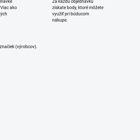
dnávke
Za každú objednávku
 Viac ako
získate body, ktoré môžete
ných
využiť pri búducom
nákupe.
značiek (výrobcov).