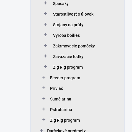
Spacáky
Starostlivosť o úlovok
Stojany na prúty
Výroba boilies
Zakrmovacie pomôcky
Zavážacie loďky
Zig Rig program
Feeder program
Prívlač
Sumčiarina
Pstruharina
Zig Rig program
Darčekové predmety