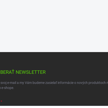
BERAŤ NEWSLETTER
 svoj e-mail a my Vám budeme zasielať informácie o nových produktoch 
 e-shope.