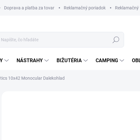
Doprava a platba za tovar
Reklamačný poriadok
Reklamačný 
Hľadať
Y
NÁSTRAHY
BIŽUTÉRIA
CAMPING
OB
ptics 10x42 Monocular Dalekohlad
Neohodnotené
Podrobnosti hodnotenia
ZNAČKA
DOPRAVA ZDARMA
€7
Jedn
SK