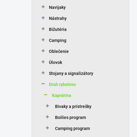
n
Navijaky
e
l
Nástrahy
Bižutéria
Camping
Oblečenie
Úlovok
Stojany a signalizátory
Druh rybolovu
Kaprárina
Bivaky a prístrešky
Boilies program
Camping program