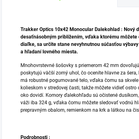
Trakker Optics 10x42 Monocular Dalekohlad : Nový ď
desaťnásobným priblížením, vďaka ktorému môžete čis
diaľke, sa určite stane nevyhnutnou súčasťou výbavy
a hľadaní lovného miesta.
Mnohovrstevné šošovky s priemerom 42 mm dovoľujú sv
poskytujú väčší zorný uhol, čo oceníte hlavne za šera,
má robustné pogumované telo, vďaka čomu sa skvele d
kolieskom v stredovej časti, takže môžete vidieť ostro
oko dovidí. Komory ďalekohľadu sú očistené dusíkom,
váži iba 324 g, vďaka čomu môžete sledovať vodnú hla
prepravným obalom, remienkom na krk a látkou na čis
Podrobnosti :