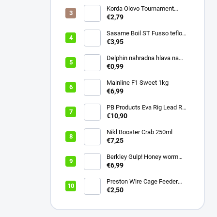
Korda Olovo Tournament
Casting Swivel 3.75oz 105gr
€2,79
Sasame Boil ST Fusso teflon
v.4 ocko
€3,95
Delphin nahradna hlava na
swiger
€0,99
Mainline F1 Sweet 1kg
€6,99
PB Products Eva Rig Lead Rod
Wrap
€10,90
Nikl Booster Crab 250ml
€7,25
Berkley Gulp! Honey worm
4,5cm Bubblegum
€6,99
Preston Wire Cage Feeder
Small 20g
€2,50