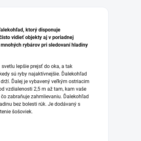
alekohľad, ktorý disponuje
to vidieť objekty aj v poriadnej
 mnohých rybárov pri sledovaní hladiny
etlu lepšie prejsť do oka, a tak
 kedy sú ryby najaktívnejšie. Ďalekohľad
rží. Ďalej je vybavený veľkým ostriacim
 od vzdialenosti 2,5 m až tam, kam vaše
 čo zabraňuje zahmlievaniu. Ďalekohľad
dinu bez bolesti rúk. Je dodávaný s
tenie šošoviek.