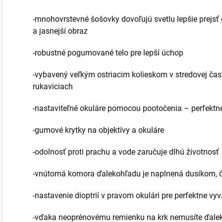
-mnohovrstevné šošovky dovoľujú svetlu lepšie prejsť 
a jasnejší obraz
-robustné pogumované telo pre lepší úchop
-vybavený veľkým ostriacim kolieskom v stredovej čas
rukaviciach
-nastaviteľné okuláre pomocou pootočenia – perfektné 
-gumové krytky na objektívy a okuláre
-odolnosť proti prachu a vode zaručuje dlhú životnosť
-vnútorná komora ďalekohľadu je naplnená dusíkom, 
-nastavenie dioptrií v pravom okulári pre perfektne vy
-vďaka neoprénovému remienku na krk nemusíte ďaleko