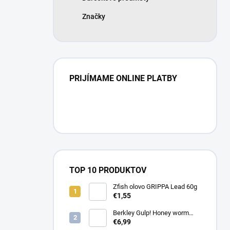
Značky
PRIJÍMAME ONLINE PLATBY
TOP 10 PRODUKTOV
Zfish olovo GRIPPA Lead 60g
€1,55
Berkley Gulp! Honey worm
4,5cm Chartreuse
€6,99