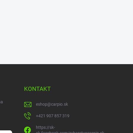
KONTAKT
na
eshop
@
carpio.sk
+421 907 857 319
https://sk-