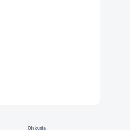
:
−
+
Pridať do košíka
alógové číslo: TR210097
ILNÉ INFORMÁCIE
OPÝTAŤ SA
STRÁŽIŤ
Diskusia