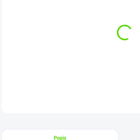
cena
Kat
DETA
Popis