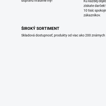
dopravu hradíme my!
Ku každej obje
získate darček!
10 tisíc spokoj
zákazníkov.
ŠIROKÝ SORTIMENT
Skladová dostupnosť, produkty od viac ako 200 známych 