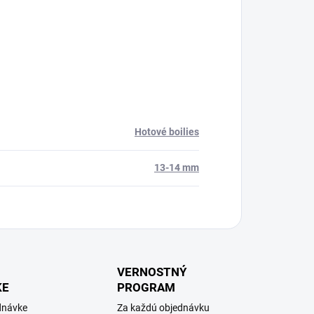
Hotové boilies
13-14 mm
VERNOSTNÝ
KE
PROGRAM
dnávke
Za každú objednávku