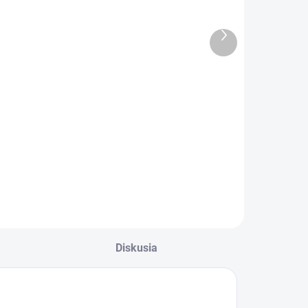
SKLADOM
SKLADOM
Ďalší
(1 KS)
(2 KS)
produkt
iverbaits DIP
Imperial Baits
iquid Bonito
Boilies
SQ 250ml
Monster´s
Paradise
€6,50
€25,60
24mm 2kg
Do košíka
Do košíka
Diskusia