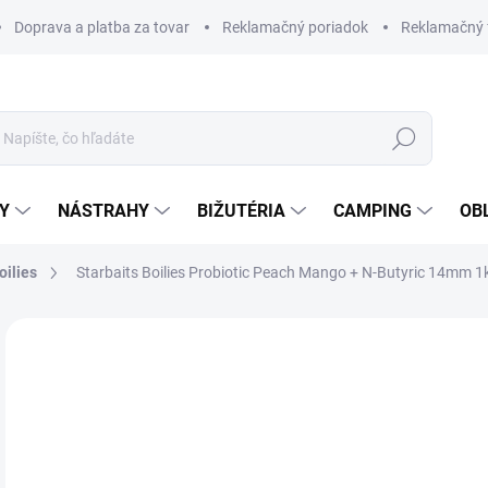
Doprava a platba za tovar
Reklamačný poriadok
Reklamačný 
Hľadať
Y
NÁSTRAHY
BIŽUTÉRIA
CAMPING
OB
oilies
Starbaits Boilies Probiotic Peach Mango + N-Butyric 14mm 1
Neohodnotené
Podrobnosti hodnotenia
ZNAČKA
AKCIA
€1
Jedn
SK