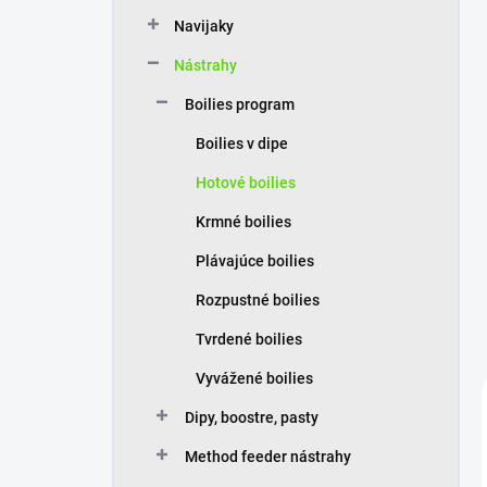
n
Navijaky
e
l
Nástrahy
Boilies program
Boilies v dipe
Hotové boilies
Krmné boilies
Plávajúce boilies
Rozpustné boilies
Tvrdené boilies
Vyvážené boilies
Dipy, boostre, pasty
Method feeder nástrahy