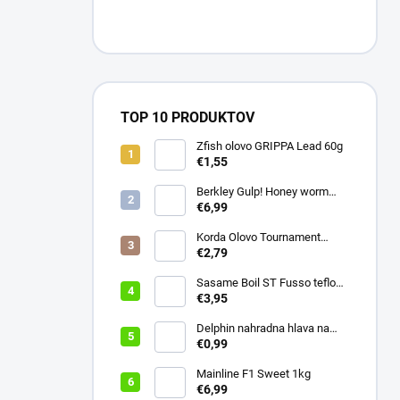
TOP 10 PRODUKTOV
Zfish olovo GRIPPA Lead 60g
€1,55
Berkley Gulp! Honey worm
4,5cm Chartreuse
€6,99
Korda Olovo Tournament
Casting Swivel 3.75oz 105gr
€2,79
Sasame Boil ST Fusso teflon
v.4 ocko
€3,95
Delphin nahradna hlava na
swiger
€0,99
Mainline F1 Sweet 1kg
€6,99