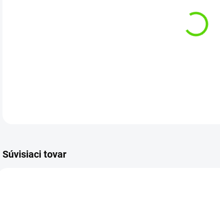
cena
Kat
DETA
Súvisiaci tovar
AKCIA
AKCIA
NOV