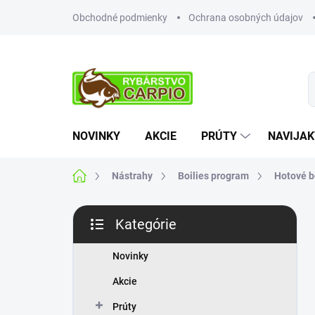
Prejsť
Obchodné podmienky
Ochrana osobných údajov
na
obsah
NOVINKY
AKCIE
PRÚTY
NAVIJAK
Domov
Nástrahy
Boilies program
Hotové b
B
Kategórie
o
Preskočiť
č
kategórie
n
Novinky
ý
Akcie
p
a
Prúty