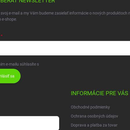
BERAŤ NEWSLETTER
 svoj e-mail a my Vám budeme zasielať informácie o nových produktoch 
 e-shope.
ím e-mailu súhlasíte s
podmienkami ochrany osobných údajov
hlásiť sa
INFORMÁCIE PRE VÁS
Obchodné podmienky
Ochrana osobných údajov
Doprava a platba za tovar