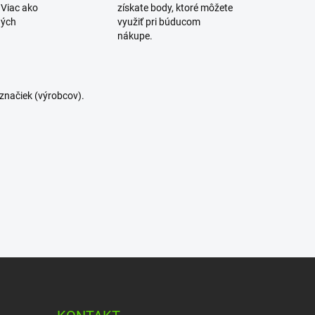
 Viac ako
získate body, ktoré môžete
ných
využiť pri búducom
nákupe.
značiek (výrobcov).