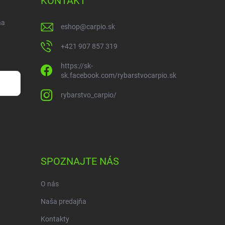
KONTAKT
na
eshop
@
carpio.sk
+421 907 857 319
https://sk-
sk.facebook.com/rybarstvocarpio.sk
rybarstvo_carpio/
SPOZNAJTE NÁS
O nás
Naša predajňa
Kontakty