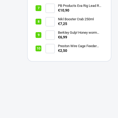
PB Products Eva Rig Lead Rod
Wrap
€10,90
Nikl Booster Crab 250ml
€7,25
Berkley Gulp! Honey worm
4,5cm Bubblegum
€6,99
Preston Wire Cage Feeder
Small 20g
€2,50