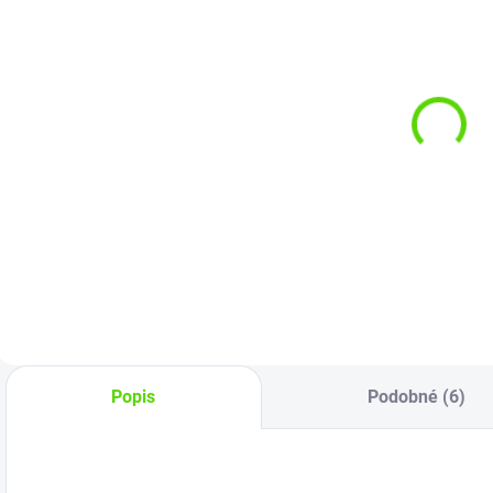
SKLADOM
SKLADOM
(>5 KS)
(5 KS)
Imperial Baits
Imperial Baits
R
Boilies Big
Boilies Big
L
Fish 24mm
Fish 20mm
1kg
2kg
€13,05
€25,10
Do košíka
Do košíka
Popis
Podobné (6)