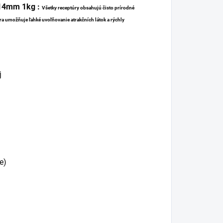
c 14mm 1kg :
Všetky receptúry obsahujú čisto prírodné
úra umožňuje ľahké uvoľňovanie atrakčních látok a rýchly
j
e)