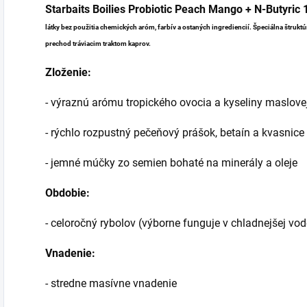
Starbaits Boilies Probiotic Peach Mango + N-Butyri
látky bez použitia chemických aróm, farbív a ostaných ingrediencií. Špeciálna štrukt
prechod tráviacim traktom kaprov.
Zloženie:
- výraznú arómu tropického ovocia a kyseliny maslove
- rýchlo rozpustný pečeňový prášok, betaín a kvasnice
- jemné múčky zo semien bohaté na minerály a oleje
Obdobie:
- celoročný rybolov (výborne funguje v chladnejšej vod
Vnadenie:
- stredne masívne vnadenie