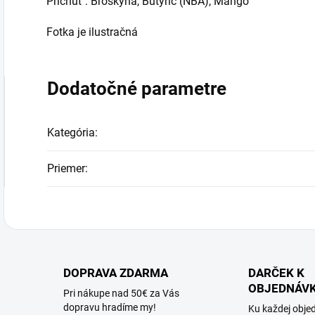
Príchuť : Broskyňa, Butyric (NBA), Mango
Fotka je ilustračná
Dodatočné parametre
Kategória
:
Priemer
:
DOPRAVA ZDARMA
DARČEK K
OBJEDNÁV
Pri nákupe nad 50€ za Vás
dopravu hradíme my!
Ku každej obje