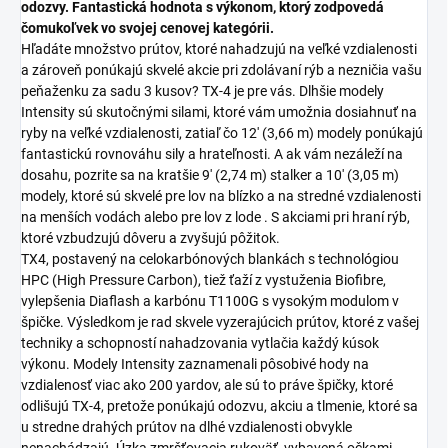
odozvy. Fantastická hodnota s výkonom, ktorý zodpovedá
čomukoľvek vo svojej cenovej kategórii.
Hľadáte množstvo prútov, ktoré nahadzujú na veľké vzdialenosti
a zároveň ponúkajú skvelé akcie pri zdolávaní rýb a nezničia vašu
peňaženku za sadu 3 kusov? TX-4 je pre vás. Dlhšie modely
Intensity sú skutočnými silami, ktoré vám umožnia dosiahnuť na
ryby na veľké vzdialenosti, zatiaľ čo 12' (3,66 m) modely ponúkajú
fantastickú rovnováhu sily a hrateľnosti. A ak vám nezáleží na
dosahu, pozrite sa na kratšie 9' (2,74 m) stalker a 10' (3,05 m)
modely, ktoré sú skvelé pre lov na blízko a na stredné vzdialenosti
na menších vodách alebo pre lov z lode . S akciami pri hraní rýb,
ktoré vzbudzujú dôveru a zvyšujú pôžitok.
TX4, postavený na celokarbónových blankách s technológiou
HPC (High Pressure Carbon), tiež ťaží z vystuženia Biofibre,
vylepšenia Diaflash a karbónu T1100G s vysokým modulom v
špičke. Výsledkom je rad skvele vyzerajúcich prútov, ktoré z vašej
techniky a schopností nahadzovania vytlačia každý kúsok
výkonu. Modely Intensity zaznamenali pôsobivé hody na
vzdialenosť viac ako 200 yardov, ale sú to práve špičky, ktoré
odlišujú TX-4, pretože ponúkajú odozvu, akciu a tlmenie, ktoré sa
u stredne drahých prútov na dlhé vzdialenosti obvykle
nenachádzajú. Úzka zmršťovacia rukoväť, vybavená očkami