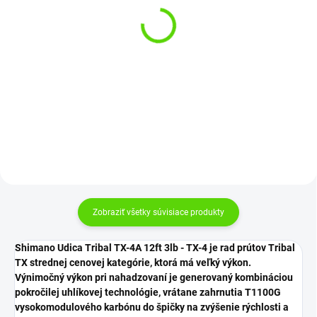
Giants Fishing Padded
SKLADOM
(>5 KS)
Sleeves Rod Púzdro na
udicu 12ft
Delphin Koncové očko
€30,20
€1,95
Do košíka
Do košíka
Zobraziť všetky súvisiace produkty
Shimano Udica Tribal TX-4A 12ft 3lb - TX-4 je rad prútov Tribal
TX strednej cenovej kategórie, ktorá má veľký výkon.
Výnimočný výkon pri nahadzovaní je generovaný kombináciou
pokročilej uhlíkovej technológie, vrátane zahrnutia T1100G
vysokomodulového karbónu do špičky na zvýšenie rýchlosti a