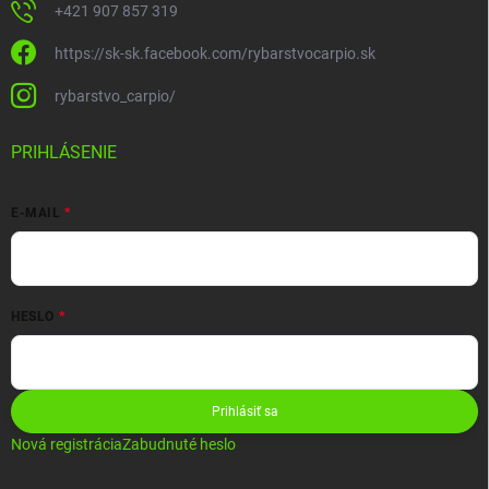
+421 907 857 319
https://sk-sk.facebook.com/rybarstvocarpio.sk
rybarstvo_carpio/
PRIHLÁSENIE
E-MAIL
HESLO
Prihlásiť sa
Nová registrácia
Zabudnuté heslo