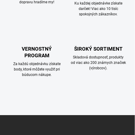
dopravu hradíme my!
Ku každej objednávke získate
darček! Viac ako 10 tisíc
spokojných zákazníkov.
VERNOSTNÝ
ŠIROKÝ SORTIMENT
PROGRAM
Skladová dostupnosť, produkty
od viac ako 200 známych značiek
Za každú objednávku získate
(výrobcov).
body, ktoré môžete využiť pri
búducom nákupe.
Z
á
p