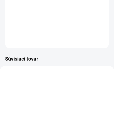
cena:
−
+
Pridať do košíka
DETAILNÉ INFORMÁCIE
OPÝTAŤ SA
STRÁŽIŤ
Súvisiaci tovar
SKLADOM
(3 KS)