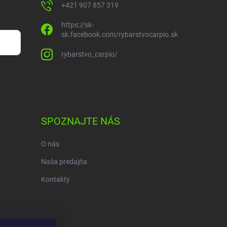
+421 907 857 319
https://sk-
sk.facebook.com/rybarstvocarpio.sk
rybarstvo_carpio/
SPOZNAJTE NÁS
O nás
Naša predajňa
Kontakty