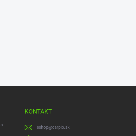
KONTAKT
na
eshop
@
carpio.sk