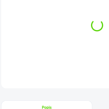
cena
Kat
DETA
Popis