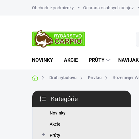
Prejsť
Obchodné podmienky
Ochrana osobných údajov
na
obsah
NOVINKY
AKCIE
PRÚTY
NAVIJAK
Domov
Druh rybolovu
Prívlač
Rozemeijer W
B
Kategórie
o
Preskočiť
č
kategórie
n
Novinky
ý
Akcie
p
a
Prúty