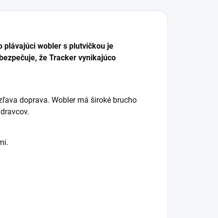
plávajúci wobler s plutvičkou je
bezpečuje, že Tracker vynikajúco
 zľava doprava. Wobler má široké brucho
 dravcov.
mi.