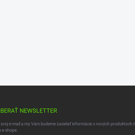
BERAŤ NEWSLETTER
 svoj e-mail a my Vám budeme zasielať informácie o nových produktoch 
 e-shope.