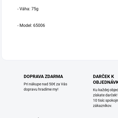
- Váha: 75g
- Model: 65006
DOPRAVA ZDARMA
DARČEK K
OBJEDNÁV
Pri nákupe nad 50€ za Vás
dopravu hradíme my!
Ku každej obje
získate darček!
10 tisíc spokoj
zákazníkov.