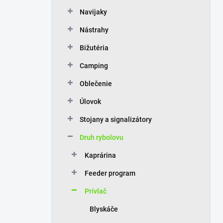
n
Navijaky
e
l
Nástrahy
Bižutéria
Camping
Oblečenie
Úlovok
Stojany a signalizátory
Druh rybolovu
Kaprárina
Feeder program
Prívlač
Blyskáče