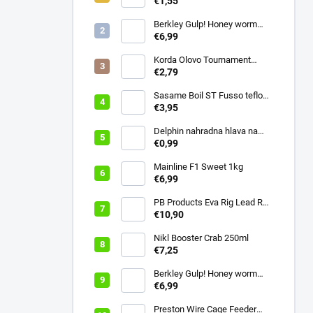
€1,55
Berkley Gulp! Honey worm
4,5cm Chartreuse
€6,99
Korda Olovo Tournament
Casting Swivel 3.75oz 105gr
€2,79
Sasame Boil ST Fusso teflon
v.4 ocko
€3,95
Delphin nahradna hlava na
swiger
€0,99
Mainline F1 Sweet 1kg
€6,99
PB Products Eva Rig Lead Rod
Wrap
€10,90
Nikl Booster Crab 250ml
€7,25
Berkley Gulp! Honey worm
4,5cm Bubblegum
€6,99
Preston Wire Cage Feeder