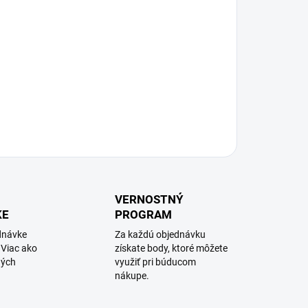
VERNOSTNÝ
KE
PROGRAM
dnávke
Za každú objednávku
 Viac ako
získate body, ktoré môžete
ných
využiť pri búducom
nákupe.