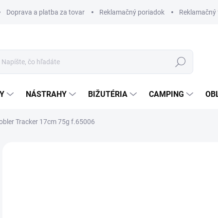
Doprava a platba za tovar
Reklamačný poriadok
Reklamačný 
Hľadať
Y
NÁSTRAHY
BIŽUTÉRIA
CAMPING
OB
obler Tracker 17cm 75g f.65006
Neohodnotené
Podrobnosti hodnotenia
ZNAČKA
AKCIA
€1
Jedn
SK