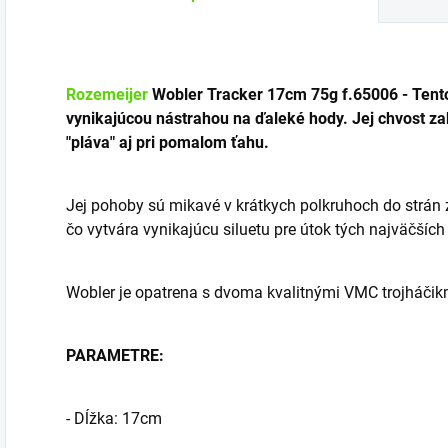
Rozemeijer
Wobler Tracker 17cm 75g f.65006 - Tento 
vynikajúcou nástrahou na ďaleké hody. Jej chvost za
"pláva" aj pri pomalom ťahu.
Jej pohoby sú mikavé v krátkych polkruhoch do strán
čo vytvára vynikajúcu siluetu pre útok tých najväčších
Wobler je opatrena s dvoma kvalitnými VMC trojháčik
PARAMETRE:
- Dĺžka: 17cm