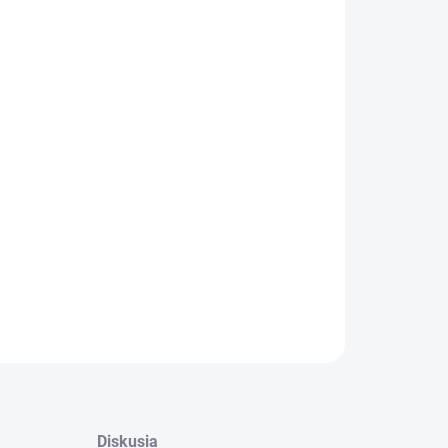
:
−
+
Pridať do košíka
alógové číslo: 65006
ILNÉ INFORMÁCIE
OPÝTAŤ SA
STRÁŽIŤ
Diskusia