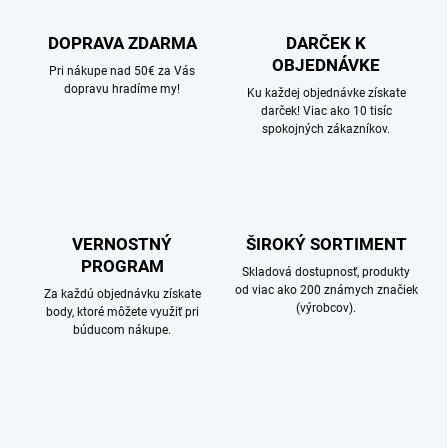
DOPRAVA ZDARMA
DARČEK K
OBJEDNÁVKE
Pri nákupe nad 50€ za Vás
dopravu hradíme my!
Ku každej objednávke získate
darček! Viac ako 10 tisíc
spokojných zákazníkov.
VERNOSTNÝ
ŠIROKÝ SORTIMENT
PROGRAM
Skladová dostupnosť, produkty
od viac ako 200 známych značiek
Za každú objednávku získate
(výrobcov).
body, ktoré môžete využiť pri
búducom nákupe.