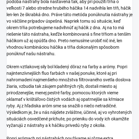
podoba nástrahy bola nastavená tak, aby pri použití tŕňa o
veľkosti 7 alebo stredne hrubého háčika 14 nadvihla len tŕň, háčik
len-len že škrabká dno. Práve táto metóda ponúknutia nástrahy je
vo väčšine prípadov úspešná. Napriek tomu sú situácie, keď
okrem tŕňa potrebujeme nadvihnúť aj háčik z dna. Aj na to má
riešenie táto nástraha, keďže kombinovaná s fine tŕňom a tenším
háčikom už aj opúšťa dno. Preto nemusíme urobiť nič iné, len
vhodnou kombináciou háčika a tŕňa dokonalým spôsobom
ponúknuť našu nástrahu.
Okrem vztlakovej sily bol kladený dôraz na farby a arómy. Popri
najintenzívnejších fluo farbách v našej ponuke, ktoré aj pri
nahromadení najmenšieho množstva filtrovaného svetla doslova
žiaria, vzbudia tak záujem pahltných rýb, dostali miesto aj
prirodzenejšie, menej pestré farby, pomocou ktorých vieme
oklamať v krištáľovo čistých vodách aj opatrnejšie sa kŕmiace
ryby. Aj z hľadiska aróm sme sa snažili o niečo netradičné.
Výsledkom je, že u nás nájdete zvláštne, účinné, aj vo vyhrotených
situáciách osvedčené príchute, po prieniku do vody ich okamžite
vyžarujú z nástrahy a k háčiku privedú ryby z okolia.
Popri arómach pri nástrahách používame aj rôzne extra