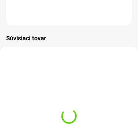
DETAILNÉ INFORMÁCIE
OPÝTAŤ SA
STRÁŽIŤ
Súvisiaci tovar
AKCIA
DOPRAVA ZDARMA
SKLADOM
SKLADOM
(4 KS)
(4 KS)
Imperial Baits Boilies
Forgotten Flavours Pop
Elite Strawberry 20mm
Up PINEAPPLE 15mm
5kg
150ml
€62
€16,99