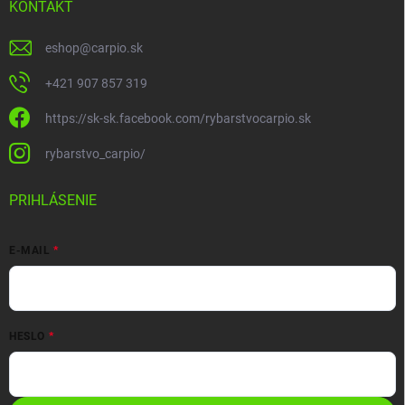
KONTAKT
eshop
@
carpio.sk
+421 907 857 319
https://sk-sk.facebook.com/rybarstvocarpio.sk
rybarstvo_carpio/
PRIHLÁSENIE
E-MAIL
HESLO