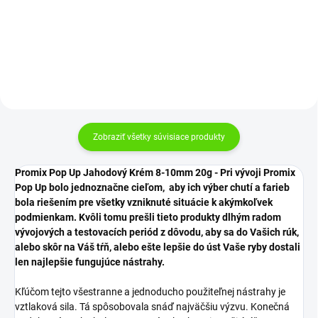
Do košíka
Do košíka
Zobraziť všetky súvisiace produkty
Promix Pop Up Jahodový Krém 8-10mm 20g
- Pri vývoji Promix
Pop Up bolo jednoznačne cieľom, aby ich výber chutí a farieb
bola riešením pre všetky vzniknuté situácie k akýmkoľvek
podmienkam. Kvôli tomu prešli tieto produkty dlhým radom
vývojových a testovacích periód z dôvodu, aby sa do Vašich rúk,
alebo skôr na Váš tŕň, alebo ešte lepšie do úst Vaše ryby dostali
len najlepšie fungujúce nástrahy.
Kľúčom tejto všestranne a jednoducho použiteľnej nástrahy je
vztlaková sila. Tá spôsobovala snáď najväčšiu výzvu. Konečná