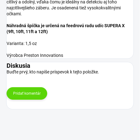
citlivý a odolný, vďaka čomu je ideálny na detekciu aj toho
najcitlivejšieho záberu. Je osadenená tiež vysokokvalitnými
očkami.
Náhradná špička je určená na feedrovú radu udíc SUPERA X
(9ft, 10ft, 11ft a 12ft)
Varianta: 1,5 oz
Výrobca Preston Innovations
Diskusia
Buďte prvý, kto napíše príspevok k tejto položke.
Pridať komentár