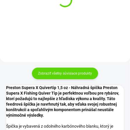
Preston Method Feeder
Delphin Udica CAPRI
Ignition 12FT 50g
Tele NXT 2,4m 60g
€84,99
€36,95
Do košíka
Do košíka
Zobraziť všetky súvisiace produkty
Preston Supera X Quivertip 1,5 oz - Náhradná špička Preston
Supera X Fishing Quiver Tip je perfektnou voľbou pre rybárov,
ktorí požadujú to najlepšie z hľadiska výkonu a kvality. Táto
feedrová špička je navrhnutý tak, aby vďaka svojej robustnej
konštrukcii a spoľahlivým komponentom prinášal neustále
výnimočné výsledky.
Špička je vybavená z odolného karbónového blanku, ktorý je