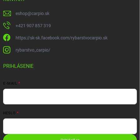
eshop
@
carpio.sk
+421 907 857 319
https://sk-sk.facebook.com/rybarstvocarpio.sk
rybarstvo_carpio/
PRIHLÁSENIE
E-MAIL
HESLO