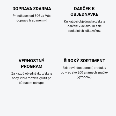
DOPRAVA ZDARMA
DARČEK K
OBJEDNÁVKE
Pri nákupe nad 50€ za Vás
dopravu hradíme my!
Ku každej objednávke získate
darček! Viac ako 10 tisíc
spokojných zákazníkov.
VERNOSTNÝ
ŠIROKÝ SORTIMENT
PROGRAM
Skladová dostupnosť, produkty
od viac ako 200 známych značiek
Za každú objednávku získate
(výrobcov).
body, ktoré môžete využiť pri
búducom nákupe.