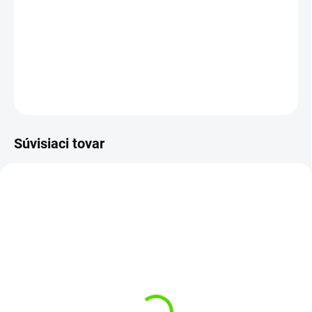
−
+
Pridať do košíka
Katalógové číslo: P0070047
DETAILNÉ INFORMÁCIE
OPÝTAŤ SA
STRÁŽIŤ
Súvisiaci tovar
DOPRAVA ZDARMA
SKLADOM
SKLADOM
(>5 KS)
(5 KS)