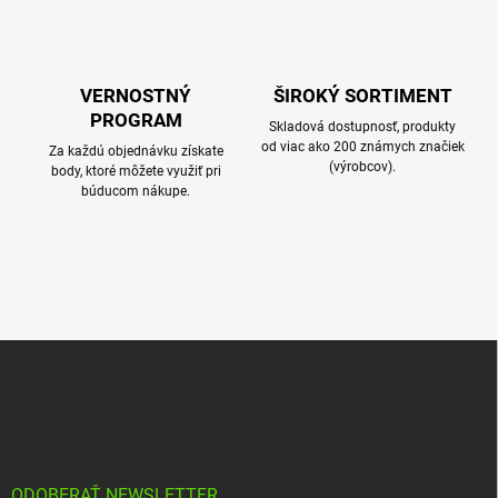
VERNOSTNÝ
ŠIROKÝ SORTIMENT
PROGRAM
Skladová dostupnosť, produkty
od viac ako 200 známych značiek
Za každú objednávku získate
(výrobcov).
body, ktoré môžete využiť pri
búducom nákupe.
Z
á
p
ä
t
i
ODOBERAŤ NEWSLETTER