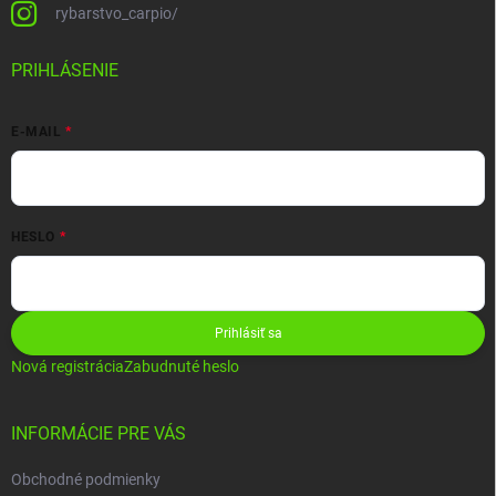
rybarstvo_carpio/
PRIHLÁSENIE
E-MAIL
HESLO
Prihlásiť sa
Nová registrácia
Zabudnuté heslo
INFORMÁCIE PRE VÁS
Obchodné podmienky