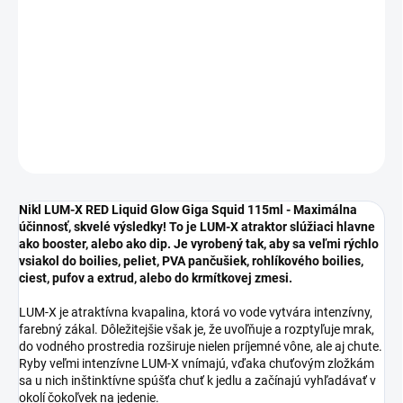
−
+
Pridať do košíka
Katalógové číslo: 2002842
DETAILNÉ INFORMÁCIE
OPÝTAŤ SA
STRÁŽIŤ
Nikl LUM-X RED Liquid Glow Giga Squid 115ml - Maximálna
účinnosť, skvelé výsledky! To je LUM-X atraktor slúžiaci hlavne
ako booster, alebo ako dip. Je vyrobený tak, aby sa veľmi rýchlo
vsiakol do boilies, peliet, PVA pančušiek, rohlíkového boilies,
ciest, pufov a extrud, alebo do krmítkovej zmesi.
LUM-X je atraktívna kvapalina, ktorá vo vode vytvára intenzívny,
farebný zákal. Dôležitejšie však je, že uvoľňuje a rozptyľuje mrak,
do vodného prostredia rozširuje nielen príjemné vône, ale aj chute.
Ryby veľmi intenzívne LUM-X vnímajú, vďaka chuťovým zložkám
sa u nich inštinktívne spúšťa chuť k jedlu a začínajú vyhľadávať v
okolí čokoľvek na jedenie.