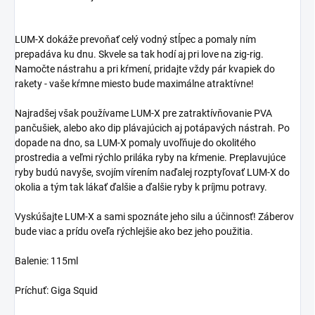
LUM-X dokáže prevoňať celý vodný stĺpec a pomaly ním
prepadáva ku dnu. Skvele sa tak hodí aj pri love na zig-rig.
Namočte nástrahu a pri kŕmení, pridajte vždy pár kvapiek do
rakety - vaše kŕmne miesto bude maximálne atraktívne!
Najradšej však používame LUM-X pre zatraktívňovanie PVA
pančušiek, alebo ako dip plávajúcich aj potápavých nástrah. Po
dopade na dno, sa LUM-X pomaly uvoľňuje do okolitého
prostredia a veľmi rýchlo priláka ryby na kŕmenie. Preplavujúce
ryby budú navyše, svojím vírením naďalej rozptyľovať LUM-X do
okolia a tým tak lákať ďalšie a ďalšie ryby k príjmu potravy.
Vyskúšajte LUM-X a sami spoznáte jeho silu a účinnosť! Záberov
bude viac a prídu oveľa rýchlejšie ako bez jeho použitia.
Balenie: 115ml
Príchuť: Giga Squid