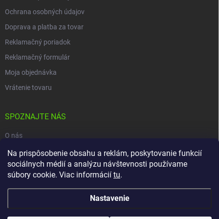
Ochrana osobných údajov
Doprava a platba za tovar
Reklamačný poriadok
Reklamačný formulár
Moja objednávka
Vrátenie tovaru
SPOZNAJTE NÁS
O nás
Naša predajňa
Na prispôsobenie obsahu a reklám, poskytovanie funkcií
sociálnych médií a analýzu návštevnosti používame
Kontakty
súbory cookie. Viac informácií
tu
.
Nastavenie
Copyright 2026
carpio.sk
. Všetky práva vyhradené.
Upraviť nastavenie