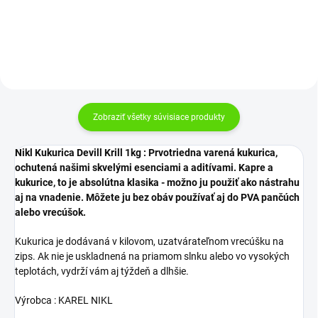
Do košíka
Do košíka
Zobraziť všetky súvisiace produkty
Nikl Kukurica Devill Krill 1kg : Prvotriedna varená kukurica,
ochutená našimi skvelými esenciami a aditívami. Kapre a
kukurice, to je absolútna klasika - možno ju použiť ako nástrahu
aj na vnadenie. Môžete ju bez obáv používať aj do PVA pančúch
alebo vrecúšok.
Kukurica je dodávaná v kilovom, uzatvárateľnom vrecúšku na
zips. Ak nie je uskladnená na priamom slnku alebo vo vysokých
teplotách, vydrží vám aj týždeň a dlhšie.
Výrobca : KAREL NIKL