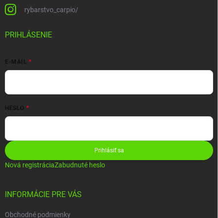
rybarstvo_carpio/
PRIHLÁSENIE
E-MAIL
HESLO
Prihlásiť sa
Nová registrácia
Zabudnuté heslo
INFORMÁCIE PRE VÁS
Obchodné podmienky