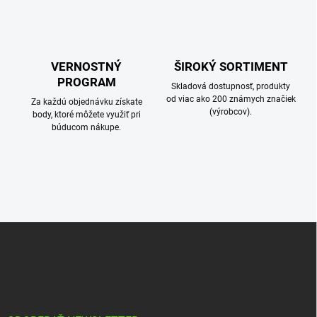
VERNOSTNÝ
ŠIROKÝ SORTIMENT
PROGRAM
Skladová dostupnosť, produkty
od viac ako 200 známych značiek
Za každú objednávku získate
(výrobcov).
body, ktoré môžete využiť pri
búducom nákupe.
Z
á
p
ä
t
i