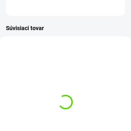
OPÝTAŤ SA
STRÁŽIŤ
Súvisiaci tovar
SKLADOM
SKLADOM
(3 KS)
(>5 KS)
TB Baits Boosterované
Giants Fishing Zig Rig
Boilies Orient Shrimp
Pop-Up Mix farieb 14mm
120g 20mm
12ks
€5,99
€3,35