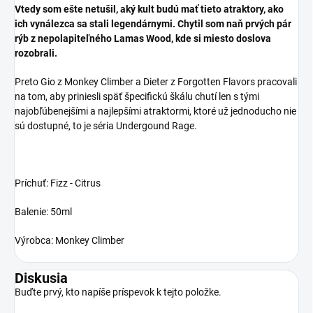
Vtedy som ešte netušil, aký kult budú mať tieto atraktory, ako
ich vynálezca sa stali legendárnymi. Chytil som naň prvých pár
rýb z nepolapiteľného Lamas Wood, kde si miesto doslova
rozobrali.
Preto Gio z Monkey Climber a Dieter z Forgotten Flavors pracovali
na tom, aby priniesli späť špecifickú škálu chutí len s tými
najobľúbenejšími a najlepšími atraktormi, ktoré už jednoducho nie
sú dostupné, to je séria Undergound Rage.
Príchuť: Fizz - Citrus
Balenie: 50ml
Výrobca: Monkey Climber
Diskusia
Buďte prvý, kto napíše príspevok k tejto položke.