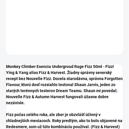
cena:
−
+
Pridať do košíka
DETAILNÉ INFORMÁCIE
OPÝTAŤ SA
STRÁŽIŤ
Monkey Climber Esencia Undergroud Rage Fizz 50ml
-
Fizz!
Ying & Yang alias Fizz & Harvest. Žiadny správny severský
recept bez Nouvelle Fizz. Docela starodávna, správna Forgotten
Flavour, ktorú dosť rozsiahlo testoval Shaun Jarvis, jeden zo
starých terénnych testerov Dream Teamu. Shaun mi povedal;
Nouvelle Fizz & Autumn Harvest fungovali úžasne dobre
nezávisle.
Fizz počas celého roka, ale zber je obzvlášť účinný v
chladnejších mesiacoch. Roky predtým, ako to bolo objavené na
Redesmere, som už túto kombináciu používal. (Fizz & Harvest)