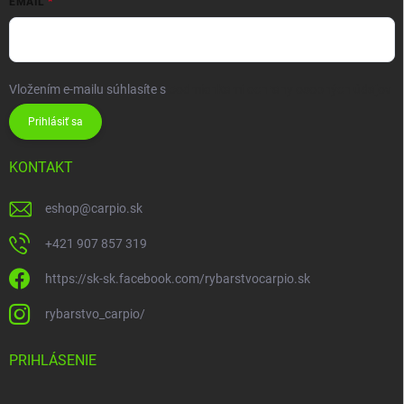
EMAIL
Vložením e-mailu súhlasíte s
podmienkami ochrany osobných údajov
Prihlásiť sa
KONTAKT
eshop
@
carpio.sk
+421 907 857 319
https://sk-sk.facebook.com/rybarstvocarpio.sk
rybarstvo_carpio/
PRIHLÁSENIE