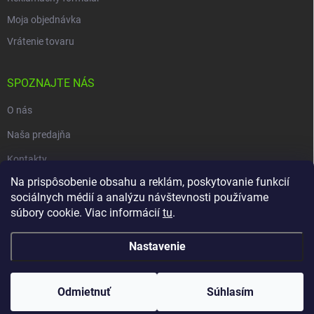
Moja objednávka
Vrátenie tovaru
SPOZNAJTE NÁS
O nás
Naša predajňa
Kontakty
Na prispôsobenie obsahu a reklám, poskytovanie funkcií
sociálnych médií a analýzu návštevnosti používame
súbory cookie. Viac informácií
tu
.
Copyright 2026
carpio.sk
. Všetky práva vyhradené.
Upraviť nastavenie
cookies
Nastavenie
Vytvoril Shoptet
Odmietnuť
Súhlasím