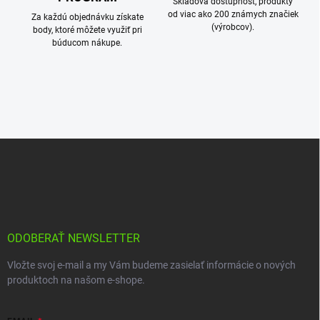
Skladová dostupnosť, produkty
od viac ako 200 známych značiek
Za každú objednávku získate
(výrobcov).
body, ktoré môžete využiť pri
búducom nákupe.
Z
á
p
ä
t
i
e
ODOBERAŤ NEWSLETTER
Vložte svoj e-mail a my Vám budeme zasielať informácie o nových
produktoch na našom e-shope.