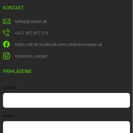
KONTAKT
eshop
@
carpio.sk
+421 907 857 319
https://sk-sk.facebook.com/rybarstvocarpio.sk
rybarstvo_carpio/
PRIHLÁSENIE
E-MAIL
HESLO