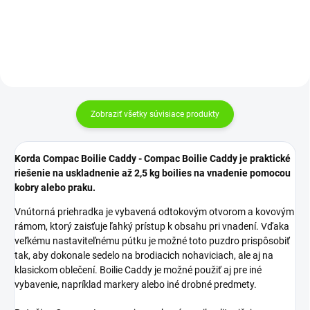
Do košíka
Do košíka
Zobraziť všetky súvisiace produkty
Korda Compac Boilie Caddy - Compac Boilie Caddy je praktické
riešenie na uskladnenie až 2,5 kg boilies na vnadenie pomocou
kobry alebo praku.
Vnútorná priehradka je vybavená odtokovým otvorom a kovovým
rámom, ktorý zaisťuje ľahký prístup k obsahu pri vnadení. Vďaka
veľkému nastaviteľnému pútku je možné toto puzdro prispôsobiť
tak, aby dokonale sedelo na brodiacich nohaviciach, ale aj na
klasickom oblečení. Boilie Caddy je možné použiť aj pre iné
vybavenie, napríklad markery alebo iné drobné predmety.