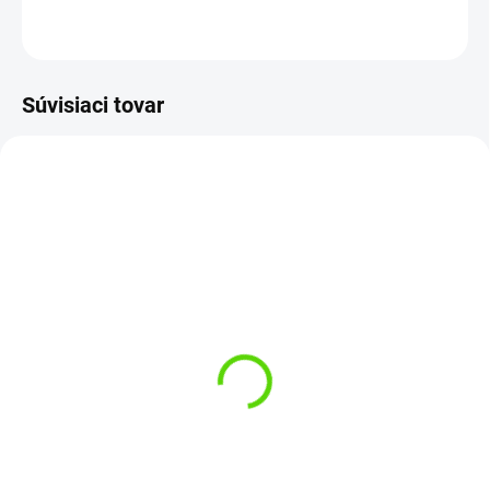
OPÝTAŤ SA
STRÁŽIŤ
Súvisiaci tovar
SKLADOM
(5 KS)
Holdcarp Skladacie
SKLADOM
(4 KS)
Vedro Cubic Foldable
Delphin stolička XK
Bucket 20 liter
€17,50
€20,40