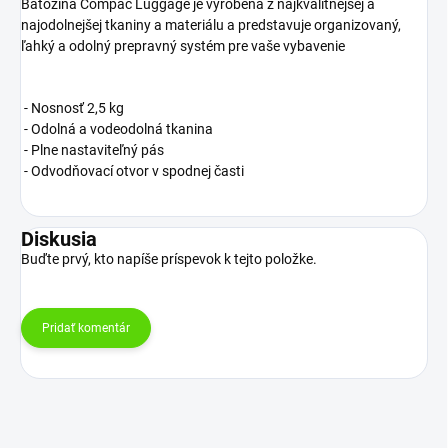
Batožina Compac Luggage je vyrobená z najkvalitnejšej a
najodolnejšej tkaniny a materiálu a predstavuje organizovaný,
ľahký a odolný prepravný systém pre vaše vybavenie
- Nosnosť 2,5 kg
- Odolná a vodeodolná tkanina
- Plne nastaviteľný pás
- Odvodňovací otvor v spodnej časti
Diskusia
Buďte prvý, kto napíše príspevok k tejto položke.
Pridať komentár