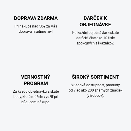
DOPRAVA ZDARMA
DARČEK K
OBJEDNÁVKE
Pri nákupe nad 50€ za Vás
dopravu hradíme my!
Ku každej objednávke získate
darček! Viac ako 10 tisíc
spokojných zákazníkov.
VERNOSTNÝ
ŠIROKÝ SORTIMENT
PROGRAM
Skladová dostupnosť, produkty
od viac ako 200 známych značiek
Za každú objednávku získate
(výrobcov).
body, ktoré môžete využiť pri
búducom nákupe.