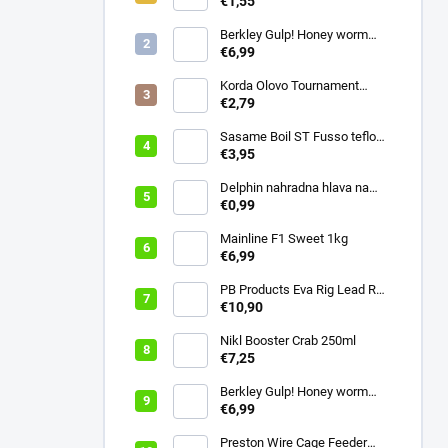
€1,55
Berkley Gulp! Honey worm
4,5cm Chartreuse
€6,99
Korda Olovo Tournament
Casting Swivel 3.75oz 105gr
€2,79
Sasame Boil ST Fusso teflon
v.4 ocko
€3,95
Delphin nahradna hlava na
swiger
€0,99
Mainline F1 Sweet 1kg
€6,99
PB Products Eva Rig Lead Rod
Wrap
€10,90
Nikl Booster Crab 250ml
€7,25
Berkley Gulp! Honey worm
4,5cm Bubblegum
€6,99
Preston Wire Cage Feeder