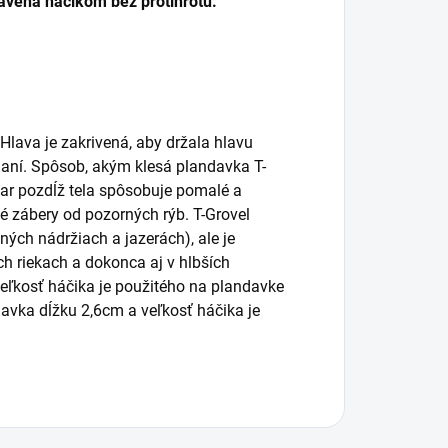
bavená háčikom bez protihrotu.
ava je zakrivená, aby držala hlavu
haní. Spôsob, akým klesá plandavka T-
var pozdĺž tela spôsobuje pomalé a
é zábery od pozorných rýb. T-Grovel
ých nádržiach a jazerách), ale je
ch riekach a dokonca aj v hlbších
 Veľkosť háčika je použitého na plandavke
avka dĺžku 2,6cm a veľkosť háčika je