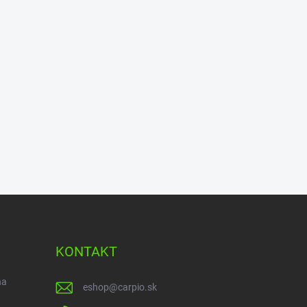
KONTAKT
na
eshop
@
carpio.sk