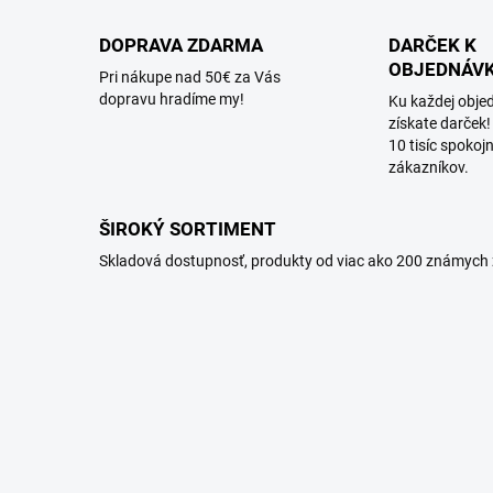
DOPRAVA ZDARMA
DARČEK K
OBJEDNÁV
Pri nákupe nad 50€ za Vás
dopravu hradíme my!
Ku každej obje
získate darček!
10 tisíc spokoj
zákazníkov.
ŠIROKÝ SORTIMENT
Skladová dostupnosť, produkty od viac ako 200 známych 