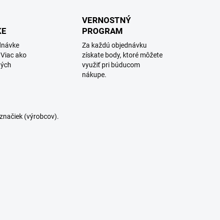
VERNOSTNÝ
KE
PROGRAM
dnávke
Za každú objednávku
 Viac ako
získate body, ktoré môžete
ných
využiť pri búducom
nákupe.
značiek (výrobcov).