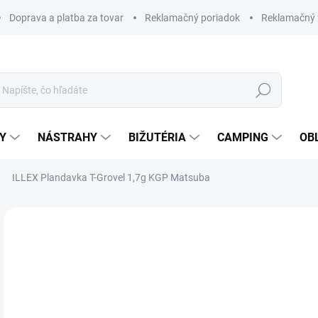
Doprava a platba za tovar
Reklamačný poriadok
Reklamačný 
Hľadať
Y
NÁSTRAHY
BIŽUTÉRIA
CAMPING
OB
ILLEX Plandavka T-Grovel 1,7g KGP Matsuba
Neohodnotené
Podrobnosti hodnotenia
ZNAČKA
€7
Jedn
SK
cena