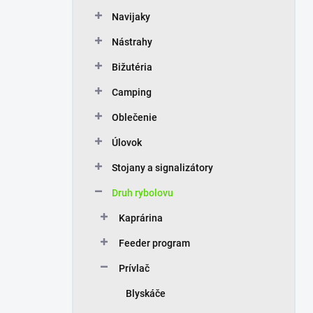
n
Navijaky
e
l
Nástrahy
Bižutéria
Camping
Oblečenie
Úlovok
Stojany a signalizátory
Druh rybolovu
Kaprárina
Feeder program
Prívlač
Blyskáče