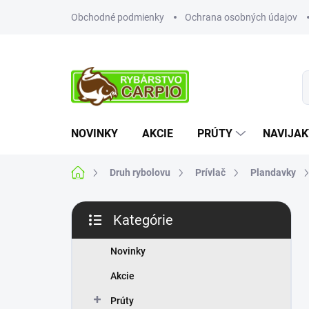
Prejsť
Obchodné podmienky
Ochrana osobných údajov
na
obsah
NOVINKY
AKCIE
PRÚTY
NAVIJAK
Domov
Druh rybolovu
Prívlač
Plandavky
B
Kategórie
o
Preskočiť
č
kategórie
n
Novinky
ý
Akcie
p
a
Prúty