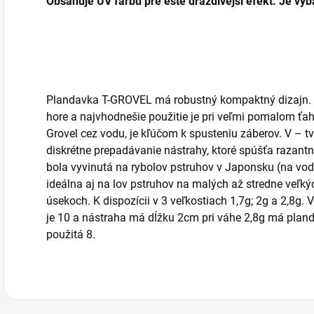
Obsahuje UV farbu pre ešte dráždivejší efekt. Je vy
Plandavka T-GROVEL má robustný kompaktný dizajn. Hl
hore a najvhodnešie použitie je pri veľmi pomalom ťa
Grovel cez vodu, je kľúčom k spusteniu záberov. V – t
diskrétne prepadávanie nástrahy, ktoré spúšťa razantn
bola vyvinutá na rybolov pstruhov v Japonsku (na vodn
ideálna aj na lov pstruhov na malých až stredne veľký
úsekoch. K dispozícii v 3 veľkostiach 1,7g; 2g a 2,8g.
je 10 a nástraha má dĺžku 2cm pri váhe 2,8g má pland
použitá 8.