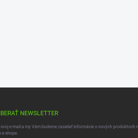
BERAŤ NEWSLETTER
 svoj e-mail a my Vám budeme zasielať informácie o nových produktoch 
 e-shope.