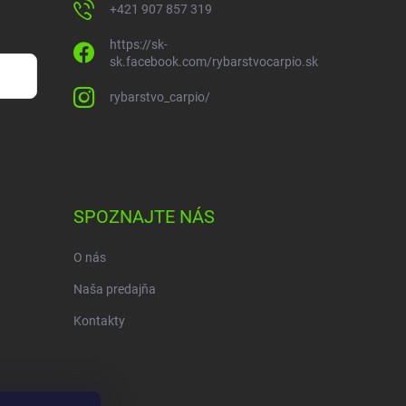
+421 907 857 319
https://sk-
sk.facebook.com/rybarstvocarpio.sk
rybarstvo_carpio/
SPOZNAJTE NÁS
O nás
Naša predajňa
Kontakty