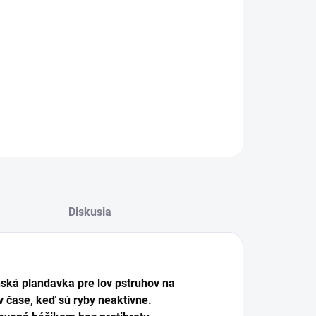
−
+
Pridať do košíka
alógové číslo: 34946
ILNÉ INFORMÁCIE
OPÝTAŤ SA
STRÁŽIŤ
Diskusia
ská plandavka pre lov pstruhov na
v čase, keď sú ryby neaktívne.