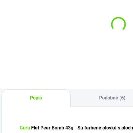
SKLADOM
SKLADOM
(3 KS)
(>5 KS)
Fox Edges
Delphin
Naturals
olovené
Flippa
krmítko s
X
trubičkou
€4,79
€1,95
CyberTRIPLE
40g
Do košíka
Do košíka
Popis
Podobné (6)
Guru
Flat Pear Bomb 43g - Sú farbené olovká s ploc