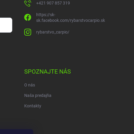
+421 907 857 319
https://sk-
sk.facebook.com/rybarstvocarpio.sk
rybarstvo_carpio/
SPOZNAJTE NÁS
O nás
Naša predajňa
Kontakty