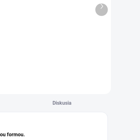
SKLADOM
SKLADOM
Ďalší
(>5 KS)
(>5 KS)
produkt
Trabucco
Ridge Monkey
Háčik Power
Háčik Ape-X
S vel.8 15ks
Beaked Point
Bulk Pack
€3,95
€12,49
vel.4 25ks
Do košíka
Do košíka
Diskusia
hou formou.