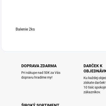
Balenie 2ks
DOPRAVA ZDARMA
DARČEK K
OBJEDNÁV
Pri nákupe nad 50€ za Vás
dopravu hradíme my!
Ku každej obje
získate darček!
10 tisíc spokoj
zákazníkov.
ŠIROKÝ SORTIMENT