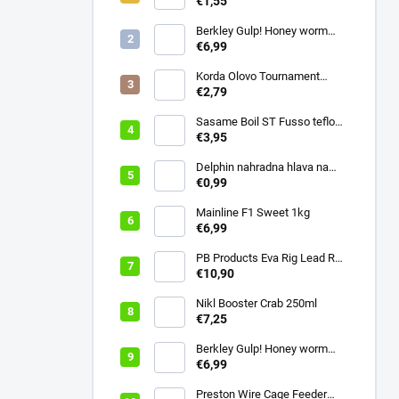
€1,55
Berkley Gulp! Honey worm
4,5cm Chartreuse
€6,99
Korda Olovo Tournament
Casting Swivel 3.75oz 105gr
€2,79
Sasame Boil ST Fusso teflon
v.4 ocko
€3,95
Delphin nahradna hlava na
swiger
€0,99
Mainline F1 Sweet 1kg
€6,99
PB Products Eva Rig Lead Rod
Wrap
€10,90
Nikl Booster Crab 250ml
€7,25
Berkley Gulp! Honey worm
4,5cm Bubblegum
€6,99
Preston Wire Cage Feeder