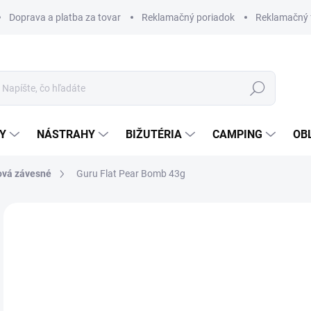
Doprava a platba za tovar
Reklamačný poriadok
Reklamačný 
Hľadať
Y
NÁSTRAHY
BIŽUTÉRIA
CAMPING
OB
ová závesné
Guru Flat Pear Bomb 43g
Neohodnotené
Podrobnosti hodnotenia
ZNAČKA
€3
Jedn
SK
cena