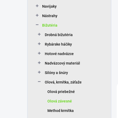
n
Navijaky
e
l
Nástrahy
Bižutéria
Drobná bižutéria
Rybárske háčiky
Hotové nadväzce
Nadväzcový materiál
Silóny a šnúry
Olová, krmítka, záťaže
Olová priebežné
Olová závesné
Method krmítka