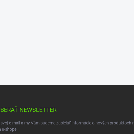
BERAŤ NEWSLETTER
 svoj e-mail a my Vám budeme zasielať informácie o nových produktoch 
 e-shope.