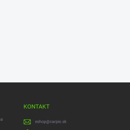
KONTAKT
na
eshop
@
carpio.sk