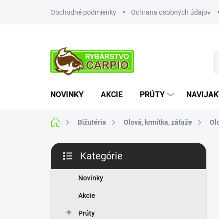
Prejsť
Obchodné podmienky
Ochrana osobných údajov
na
obsah
NOVINKY
AKCIE
PRÚTY
NAVIJAK
Domov
Bižutéria
Olová, krmítka, záťaže
Ol
B
Kategórie
o
Preskočiť
č
kategórie
n
Novinky
ý
Akcie
p
a
Prúty