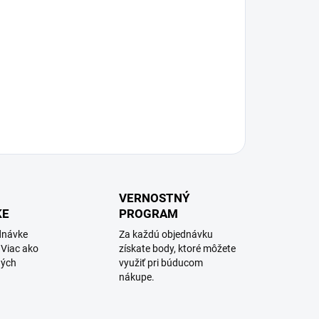
VERNOSTNÝ
KE
PROGRAM
dnávke
Za každú objednávku
 Viac ako
získate body, ktoré môžete
ných
využiť pri búducom
nákupe.