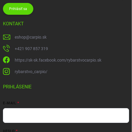
Prihlásiť sa
KONTAKT
eshop
@
carpio.sk
+421 907 857 319
https://sk-sk.facebook.com/rybarstvocarpio.sk
rybarstvo_carpio/
PRIHLÁSENIE
E-MAIL
HESLO