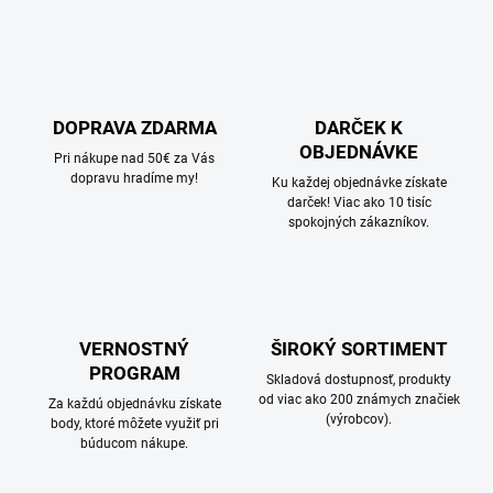
DOPRAVA ZDARMA
DARČEK K
OBJEDNÁVKE
Pri nákupe nad 50€ za Vás
dopravu hradíme my!
Ku každej objednávke získate
darček! Viac ako 10 tisíc
spokojných zákazníkov.
VERNOSTNÝ
ŠIROKÝ SORTIMENT
PROGRAM
Skladová dostupnosť, produkty
od viac ako 200 známych značiek
Za každú objednávku získate
(výrobcov).
body, ktoré môžete využiť pri
búducom nákupe.