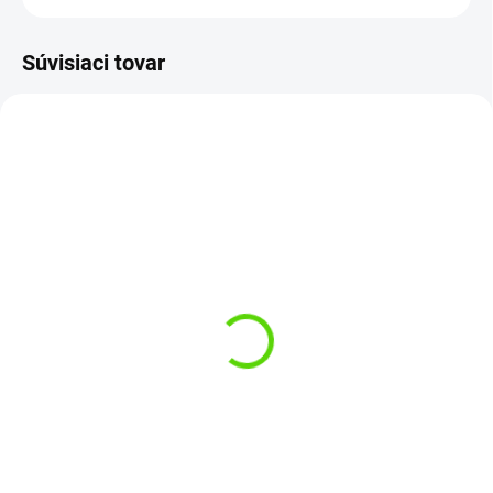
Súvisiaci tovar
DOPRAVA ZDARMA
AKCIA
DOPRAVA ZDARMA
SKLADOM
(1 KS)
SKLADOM
(1 KS)
Shimano Udica Spin
Nexave Spinning Fast
Shimano Udica Tribal
2,24m 7-21g
TX-2A Carp 10ft 3lb 2diel
€88,95
€115
Do košíka
Do košíka